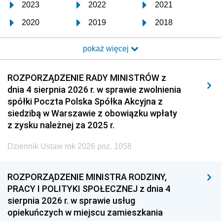
2023
2022
2021
2020
2019
2018
2017
2016
2015
pokaż więcej
2014
2013
2012
2011
2010
2009
ROZPORZĄDZENIE RADY MINISTRÓW z
dnia 4 sierpnia 2026 r. w sprawie zwolnienia
2008
2007
2006
spółki Poczta Polska Spółka Akcyjna z
2005
2004
2003
siedzibą w Warszawie z obowiązku wpłaty
z zysku należnej za 2025 r.
2002
2001
2000
Dziennik Ustaw rok 2026 poz. 1058
1999
1998
1997
1996
1995
1994
ROZPORZĄDZENIE MINISTRA RODZINY,
1993
1992
1991
PRACY I POLITYKI SPOŁECZNEJ z dnia 4
sierpnia 2026 r. w sprawie usług
1990
1989
1988
opiekuńczych w miejscu zamieszkania
1987
1986
1985