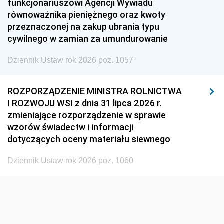
funkcjonariuszowi Agencji Wywiadu
1948
1947
1946
równoważnika pieniężnego oraz kwoty
1945
1944
1939
przeznaczonej na zakup ubrania typu
cywilnego w zamian za umundurowanie
1938
1937
1936
Dziennik Ustaw rok 2026 poz. 1057
1935
1934
1933
1932
1931
1930
ROZPORZĄDZENIE MINISTRA ROLNICTWA
1929
1928
1927
I ROZWOJU WSI z dnia 31 lipca 2026 r.
zmieniające rozporządzenie w sprawie
1926
1925
1924
wzorów świadectw i informacji
1923
1922
1921
dotyczących oceny materiału siewnego
1920
1919
1918
Dziennik Ustaw rok 2026 poz. 1060