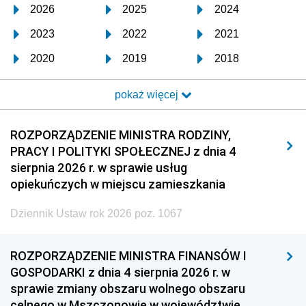
2026
2025
2024
2023
2022
2021
2020
2019
2018
2017
2016
2015
pokaż więcej
2014
2013
2012
2011
2010
2009
ROZPORZĄDZENIE MINISTRA RODZINY,
PRACY I POLITYKI SPOŁECZNEJ z dnia 4
2008
2007
2006
sierpnia 2026 r. w sprawie usług
2005
2004
2003
opiekuńczych w miejscu zamieszkania
2002
2001
2000
Dziennik Ustaw rok 2026 poz. 1067
1999
1998
1997
ROZPORZĄDZENIE MINISTRA FINANSÓW I
1996
1995
1994
GOSPODARKI z dnia 4 sierpnia 2026 r. w
1993
1992
1991
sprawie zmiany obszaru wolnego obszaru
celnego w Mszczonowie w województwie
1990
1989
1988