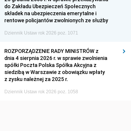
1951
1950
1949
do Zakładu Ubezpieczeń Społecznych
składek na ubezpieczenia emerytalne i
1948
1947
1946
rentowe policjantów zwolnionych ze służby
1945
1944
1939
Dziennik Ustaw rok 2026 poz. 1071
1938
1937
1936
1935
1934
1933
ROZPORZĄDZENIE RADY MINISTRÓW z
dnia 4 sierpnia 2026 r. w sprawie zwolnienia
1932
1931
1930
spółki Poczta Polska Spółka Akcyjna z
1929
1928
1927
siedzibą w Warszawie z obowiązku wpłaty
z zysku należnej za 2025 r.
1926
1925
1924
1923
1922
1921
Dziennik Ustaw rok 2026 poz. 1058
1920
1919
1918