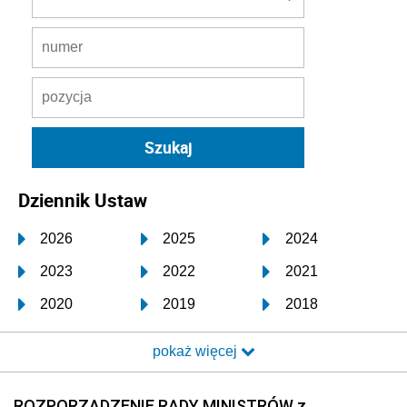
Dziennik Ustaw
2026
2025
2024
2023
2022
2021
2020
2019
2018
2017
2016
2015
pokaż więcej
2014
2013
2012
2011
2010
2009
ROZPORZĄDZENIE RADY MINISTRÓW z