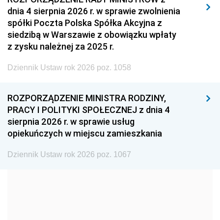
dnia 4 sierpnia 2026 r. w sprawie zwolnienia
2008
2007
2006
spółki Poczta Polska Spółka Akcyjna z
2005
2004
2003
siedzibą w Warszawie z obowiązku wpłaty
z zysku należnej za 2025 r.
2002
2001
2000
Dziennik Ustaw rok 2026 poz. 1058
1999
1998
1997
1996
1995
1994
ROZPORZĄDZENIE MINISTRA RODZINY,
1993
1992
1991
PRACY I POLITYKI SPOŁECZNEJ z dnia 4
sierpnia 2026 r. w sprawie usług
1990
1989
1988
opiekuńczych w miejscu zamieszkania
1987
1986
1985
Dziennik Ustaw rok 2026 poz. 1067
1984
1983
1982
1981
1980
1979
1978
1977
1976
1975
1974
1973