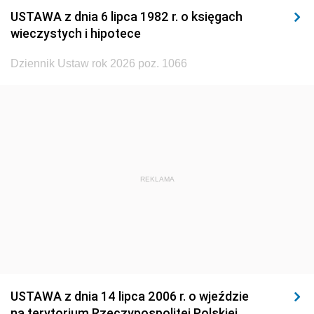
USTAWA z dnia 6 lipca 1982 r. o księgach
1929
1928
1927
wieczystych i hipotece
1926
1925
1924
Dziennik Ustaw rok 2026 poz. 1066
1923
1922
1921
1920
1919
1918
REKLAMA
USTAWA z dnia 14 lipca 2006 r. o wjeździe
na terytorium Rzeczypospolitej Polskiej,