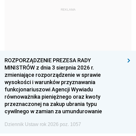
1972
1971
1970
REKLAMA
1969
1968
1967
1966
1965
1964
1963
1962
1961
1960
1959
1958
1957
1956
1955
ROZPORZĄDZENIE PREZESA RADY
MINISTRÓW z dnia 3 sierpnia 2026 r.
1954
1953
1952
zmieniające rozporządzenie w sprawie
1951
1950
1949
wysokości i warunków przyznawania
funkcjonariuszowi Agencji Wywiadu
1948
1947
1946
równoważnika pieniężnego oraz kwoty
1945
1944
1939
przeznaczonej na zakup ubrania typu
cywilnego w zamian za umundurowanie
1938
1937
1936
Dziennik Ustaw rok 2026 poz. 1057
1935
1934
1933
1932
1931
1930