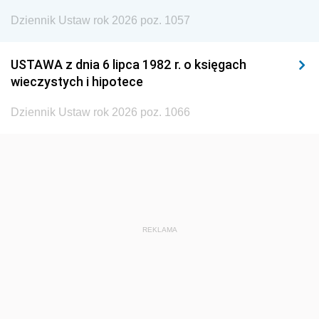
Dziennik Ustaw rok 2026 poz. 1057
1935
1934
1933
1932
1931
1930
USTAWA z dnia 6 lipca 1982 r. o księgach
1929
1928
1927
wieczystych i hipotece
1926
1925
1924
Dziennik Ustaw rok 2026 poz. 1066
1923
1922
1921
1920
1919
1918
REKLAMA