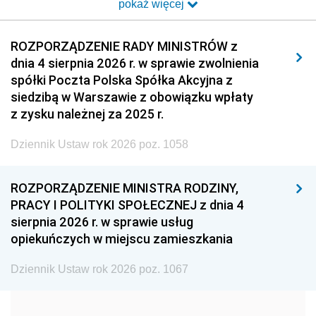
pokaż więcej
2014
2013
2012
2011
2010
2009
ROZPORZĄDZENIE RADY MINISTRÓW z
dnia 4 sierpnia 2026 r. w sprawie zwolnienia
2008
2007
2006
spółki Poczta Polska Spółka Akcyjna z
2005
2004
2003
siedzibą w Warszawie z obowiązku wpłaty
z zysku należnej za 2025 r.
2002
2001
2000
Dziennik Ustaw rok 2026 poz. 1058
1999
1998
1997
1996
1995
1994
ROZPORZĄDZENIE MINISTRA RODZINY,
1993
1992
1991
PRACY I POLITYKI SPOŁECZNEJ z dnia 4
sierpnia 2026 r. w sprawie usług
1990
1989
1988
opiekuńczych w miejscu zamieszkania
1987
1986
1985
Dziennik Ustaw rok 2026 poz. 1067
1984
1983
1982
1981
1980
1979