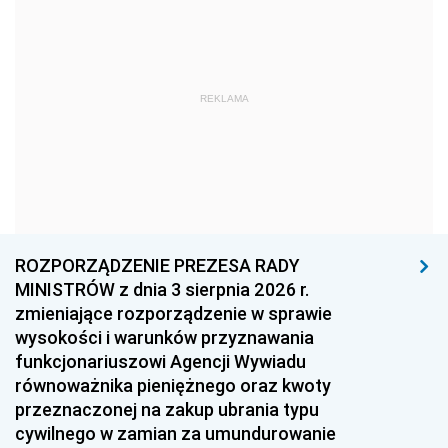
1978
1977
1976
1975
1974
1973
1972
1971
1970
REKLAMA
1969
1968
1967
1966
1965
1964
1963
1962
1961
1960
1959
1958
1957
1956
1955
ROZPORZĄDZENIE PREZESA RADY
MINISTRÓW z dnia 3 sierpnia 2026 r.
1954
1953
1952
zmieniające rozporządzenie w sprawie
1951
1950
1949
wysokości i warunków przyznawania
funkcjonariuszowi Agencji Wywiadu
1948
1947
1946
równoważnika pieniężnego oraz kwoty
1945
1944
1939
przeznaczonej na zakup ubrania typu
cywilnego w zamian za umundurowanie
1938
1937
1936