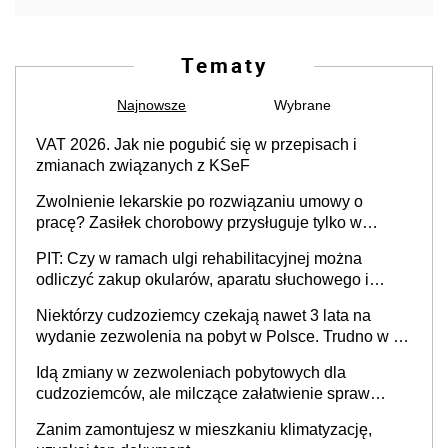
Tematy
Najnowsze
Wybrane
VAT 2026. Jak nie pogubić się w przepisach i
zmianach związanych z KSeF
Zwolnienie lekarskie po rozwiązaniu umowy o
pracę? Zasiłek chorobowy przysługuje tylko w
przypadku zachorowania w ciągu 14 dni od ustania
PIT: Czy w ramach ulgi rehabilitacyjnej można
stosunku pracy
odliczyć zakup okularów, aparatu słuchowego i
skutera inwalidzkiego?
Niektórzy cudzoziemcy czekają nawet 3 lata na
wydanie zezwolenia na pobyt w Polsce. Trudno w to
uwierzyć, ale ogromne opóźnienia z kartami pobytu
Idą zmiany w zezwoleniach pobytowych dla
to realny problem
cudzoziemców, ale milczące załatwienie spraw
przewidziano tylko dla wybranych
Zanim zamontujesz w mieszkaniu klimatyzację,