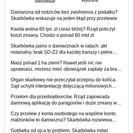
Najnowsze
Wybrane
Darowizna od rodziców bez zwolnienia z podatku?
Skarbówka wskazuje na jeden błąd przy przelewie
Kwota wolna 60 tys. zł coraz bliżej? Rząd policzył
koszt zmiany. Chodzi o ponad 60 mld zł
Skarbówka jasno o darowiznach w ratach: akt
notarialny, brak SD-Z2 dla każdej transzy i pełne
zwolnienie podatkowe
Masz ponad 1 ha ziemi? Nawet jeśli nic nie
uprawiasz, możesz mieć obowiązek zapłaty za brak
OC
Organ skarbowy nie przeczytał przepisu do końca.
Sąd uchylił interpretację dotyczącą milionowych
przychodów
Przełom dla przedsiębiorców. Rząd zapowiada
darmową aplikację do paragonów i duże zmiany w
podatkach
Czy przelew z konta osobistego na wspólne konto
małżonków to darowizna? Skarbówka rozwiewa
wątpliwości
Gotówka od ojca to problem. Skarbówka mówi