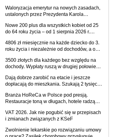
Waloryzacja emerytur na nowych zasadach,
ustalonych przez Prezydenta Karola
Nawrockiego – już nie tylko procentowa, ale
Nowe 200 plus dla wszystkich kobiet od 25
również kwotowa podwyżka świadczeń?
do 64 roku życia – od 1 sierpnia 2026 r.
świadczenie przysługuje w ramach nowego
4806 zł miesięcznie na każde dziecko do 3.
programu rządowego
roku życia i niezależnie od dochodów, a od
4. roku życia 800 plus – nowe świadczenie
3500 złotych dla każdego bez względu na
ma odwrócić trend spadku liczby urodzeń w
dochody. Wypłaty ruszą w drugiej połowie
Polsce
sierpnia. Trzeba jednak złożyć wniosek
Dają dobrze zarobić na etacie i jeszcze
dopłacają do mieszkania. Szukają 2 tysięcy
pracowników
Branża HoReCa w Polsce pod presją.
Restauracje toną w długach, hotele radzą
sobie lepiej [GOŚĆ INFOR.PL]
VAT 2026. Jak nie pogubić się w przepisach
i zmianach związanych z KSeF
Zwolnienie lekarskie po rozwiązaniu umowy
o pracę? Zasiłek chorobowy przysługuje