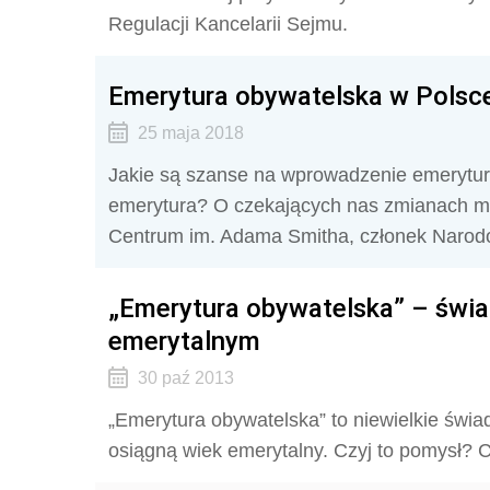
Regulacji Kancelarii Sejmu.
Emerytura obywatelska w Polsce
25 maja 2018
Jakie są szanse na wprowadzenie emerytury
emerytura? O czekających nas zmianach mów
Centrum im. Adama Smitha, członek Narod
„Emerytura obywatelska” – świ
emerytalnym
30 paź 2013
„Emerytura obywatelska” to niewielkie świa
osiągną wiek emerytalny. Czyj to pomysł? C