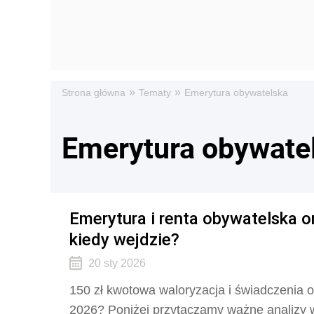
»
»
Strona główna
Tematy
Emerytura obywatelska
Emerytura obywate
Emerytura i renta obywatelska o
kiedy wejdzie?
20 sty 2026
150 zł kwotowa waloryzacja i świadczenia o
2026? Poniżej przytaczamy ważne analizy w