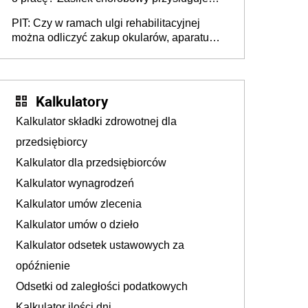
tylko w przypadku zachorowania w ciągu 14
PIT: Czy w ramach ulgi rehabilitacyjnej
dni od ustania stosunku pracy
można odliczyć zakup okularów, aparatu
słuchowego i skutera inwalidzkiego?
Kalkulatory
Kalkulator składki zdrowotnej dla
przedsiębiorcy
Kalkulator dla przedsiębiorców
Kalkulator wynagrodzeń
Kalkulator umów zlecenia
Kalkulator umów o dzieło
Kalkulator odsetek ustawowych za
opóźnienie
Odsetki od zaległości podatkowych
Kalkulator ilości dni