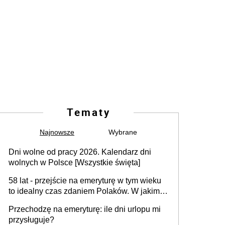
Tematy
Najnowsze
Wybrane
Dni wolne od pracy 2026. Kalendarz dni
wolnych w Polsce [Wszystkie święta]
58 lat - przejście na emeryturę w tym wieku
to idealny czas zdaniem Polaków. W jakim
wieku faktycznie wnioskujemy o emeryturę i
Przechodzę na emeryturę: ile dni urlopu mi
dlaczego?
przysługuje?