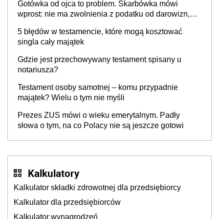
Gotówka od ojca to problem. Skarbówka mówi
wprost: nie ma zwolnienia z podatku od darowizn,
nawet gdy pieniądze wpłyną na konto
5 błędów w testamencie, które mogą kosztować
obdarowanego
singla cały majątek
Gdzie jest przechowywany testament spisany u
notariusza?
Testament osoby samotnej – komu przypadnie
majątek? Wielu o tym nie myśli
Prezes ZUS mówi o wieku emerytalnym. Padły
słowa o tym, na co Polacy nie są jeszcze gotowi
Kalkulatory
Kalkulator składki zdrowotnej dla przedsiębiorcy
Kalkulator dla przedsiębiorców
Kalkulator wynagrodzeń