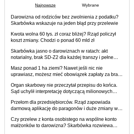
Najnowsze
Wybrane
Darowizna od rodziców bez zwolnienia z podatku?
Skarbówka wskazuje na jeden błąd przy przelewie
Kwota wolna 60 tys. zł coraz bliżej? Rząd policzył
koszt zmiany. Chodzi o ponad 60 mld zł
Skarbówka jasno o darowiznach w ratach: akt
notarialny, brak SD-Z2 dla każdej transzy i pełne
zwolnienie podatkowe
Masz ponad 1 ha ziemi? Nawet jeśli nic nie
uprawiasz, możesz mieć obowiązek zapłaty za brak
OC
Organ skarbowy nie przeczytał przepisu do końca.
Sąd uchylił interpretację dotyczącą milionowych
przychodów
Przełom dla przedsiębiorców. Rząd zapowiada
darmową aplikację do paragonów i duże zmiany w
podatkach
Czy przelew z konta osobistego na wspólne konto
małżonków to darowizna? Skarbówka rozwiewa
wątpliwości