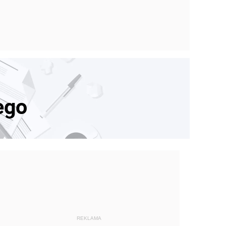
ego
REKLAMA