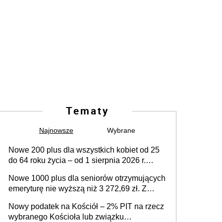
Tematy
Najnowsze
Wybrane
Nowe 200 plus dla wszystkich kobiet od 25
do 64 roku życia – od 1 sierpnia 2026 r.
świadczenie przysługuje w ramach nowego
Nowe 1000 plus dla seniorów otrzymujących
programu rządowego
emeryturę nie wyższą niż 3 272,69 zł. Z
wnioskami należy się pospieszyć, bo
Nowy podatek na Kościół – 2% PIT na rzecz
spóźnialscy świadczenia nie otrzymają
wybranego Kościoła lub związku