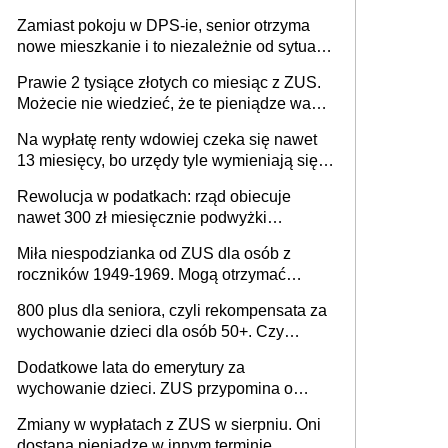
wyznaniowego. Premier potwierdza prace
Zamiast pokoju w DPS-ie, senior otrzyma
nad zmianami w systemie finansowania
nowe mieszkanie i to niezależnie od sytuacji
materialnej – rząd ogłasza nowy program
Prawie 2 tysiące złotych co miesiąc z ZUS.
wsparcia dla osób po 60 roku życia
Możecie nie wiedzieć, że te pieniądze wam
przysługują
Na wypłatę renty wdowiej czeka się nawet
13 miesięcy, bo urzędy tyle wymieniają się
pismami
Rewolucja w podatkach: rząd obiecuje
nawet 300 zł miesięcznie podwyżki
każdemu jeszcze przed wyborami
Miła niespodzianka od ZUS dla osób z
roczników 1949-1969. Mogą otrzymać
specjalną emeryturę
800 plus dla seniora, czyli rekompensata za
wychowanie dzieci dla osób 50+. Czy
dodatek dla seniorów za rodzicielstwo
Dodatkowe lata do emerytury za
wejdzie w życie?
wychowanie dzieci. ZUS przypomina o
ważnym wniosku dla matek i ojców
Zmiany w wypłatach z ZUS w sierpniu. Oni
dostaną pieniądze w innym terminie