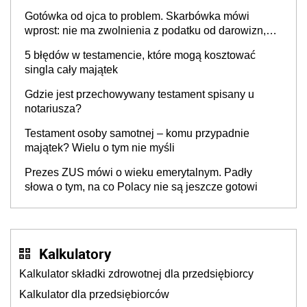
wątpliwości
Gotówka od ojca to problem. Skarbówka mówi
wprost: nie ma zwolnienia z podatku od darowizn,
nawet gdy pieniądze wpłyną na konto
5 błędów w testamencie, które mogą kosztować
obdarowanego
singla cały majątek
Gdzie jest przechowywany testament spisany u
notariusza?
Testament osoby samotnej – komu przypadnie
majątek? Wielu o tym nie myśli
Prezes ZUS mówi o wieku emerytalnym. Padły
słowa o tym, na co Polacy nie są jeszcze gotowi
Kalkulatory
Kalkulator składki zdrowotnej dla przedsiębiorcy
Kalkulator dla przedsiębiorców