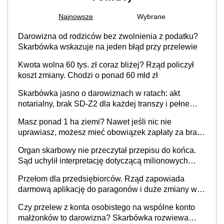
Najnowsze
Wybrane
Darowizna od rodziców bez zwolnienia z podatku?
Skarbówka wskazuje na jeden błąd przy przelewie
Kwota wolna 60 tys. zł coraz bliżej? Rząd policzył
koszt zmiany. Chodzi o ponad 60 mld zł
Skarbówka jasno o darowiznach w ratach: akt
notarialny, brak SD-Z2 dla każdej transzy i pełne
zwolnienie podatkowe
Masz ponad 1 ha ziemi? Nawet jeśli nic nie
uprawiasz, możesz mieć obowiązek zapłaty za brak
OC
Organ skarbowy nie przeczytał przepisu do końca.
Sąd uchylił interpretację dotyczącą milionowych
przychodów
Przełom dla przedsiębiorców. Rząd zapowiada
darmową aplikację do paragonów i duże zmiany w
podatkach
Czy przelew z konta osobistego na wspólne konto
małżonków to darowizna? Skarbówka rozwiewa