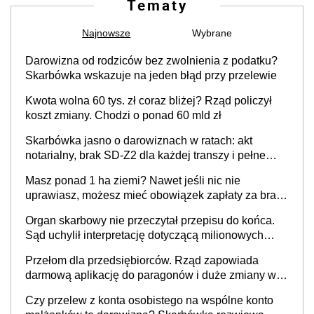
Tematy
Najnowsze
Wybrane
Darowizna od rodziców bez zwolnienia z podatku?
Skarbówka wskazuje na jeden błąd przy przelewie
Kwota wolna 60 tys. zł coraz bliżej? Rząd policzył
koszt zmiany. Chodzi o ponad 60 mld zł
Skarbówka jasno o darowiznach w ratach: akt
notarialny, brak SD-Z2 dla każdej transzy i pełne
zwolnienie podatkowe
Masz ponad 1 ha ziemi? Nawet jeśli nic nie
uprawiasz, możesz mieć obowiązek zapłaty za brak
OC
Organ skarbowy nie przeczytał przepisu do końca.
Sąd uchylił interpretację dotyczącą milionowych
przychodów
Przełom dla przedsiębiorców. Rząd zapowiada
darmową aplikację do paragonów i duże zmiany w
podatkach
Czy przelew z konta osobistego na wspólne konto