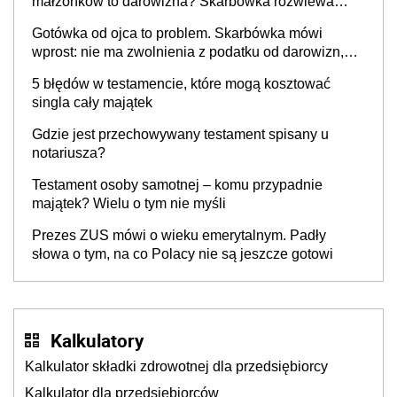
małżonków to darowizna? Skarbówka rozwiewa
wątpliwości
Gotówka od ojca to problem. Skarbówka mówi
wprost: nie ma zwolnienia z podatku od darowizn,
nawet gdy pieniądze wpłyną na konto
5 błędów w testamencie, które mogą kosztować
obdarowanego
singla cały majątek
Gdzie jest przechowywany testament spisany u
notariusza?
Testament osoby samotnej – komu przypadnie
majątek? Wielu o tym nie myśli
Prezes ZUS mówi o wieku emerytalnym. Padły
słowa o tym, na co Polacy nie są jeszcze gotowi
Kalkulatory
Kalkulator składki zdrowotnej dla przedsiębiorcy
Kalkulator dla przedsiębiorców