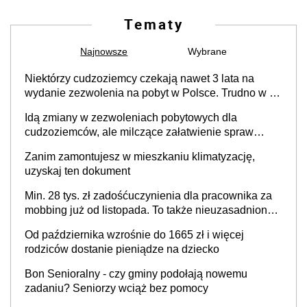
Tematy
Najnowsze
Wybrane
Niektórzy cudzoziemcy czekają nawet 3 lata na
wydanie zezwolenia na pobyt w Polsce. Trudno w to
uwierzyć, ale ogromne opóźnienia z kartami pobytu
Idą zmiany w zezwoleniach pobytowych dla
to realny problem
cudzoziemców, ale milczące załatwienie spraw
przewidziano tylko dla wybranych
Zanim zamontujesz w mieszkaniu klimatyzację,
uzyskaj ten dokument
Min. 28 tys. zł zadośćuczynienia dla pracownika za
mobbing już od listopada. To także nieuzasadniona
krytyka i izolowanie z zespołu
Od października wzrośnie do 1665 zł i więcej
rodziców dostanie pieniądze na dziecko
Bon Senioralny - czy gminy podołają nowemu
zadaniu? Seniorzy wciąż bez pomocy