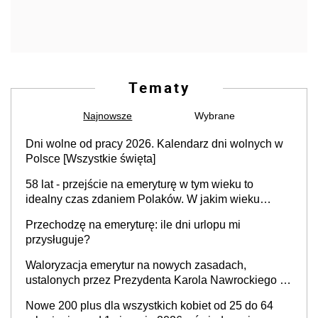
Tematy
Najnowsze
Wybrane
Dni wolne od pracy 2026. Kalendarz dni wolnych w
Polsce [Wszystkie święta]
58 lat - przejście na emeryturę w tym wieku to
idealny czas zdaniem Polaków. W jakim wieku
faktycznie wnioskujemy o emeryturę i dlaczego?
Przechodzę na emeryturę: ile dni urlopu mi
przysługuje?
Waloryzacja emerytur na nowych zasadach,
ustalonych przez Prezydenta Karola Nawrockiego –
już nie tylko procentowa, ale również kwotowa
Nowe 200 plus dla wszystkich kobiet od 25 do 64
podwyżka świadczeń?