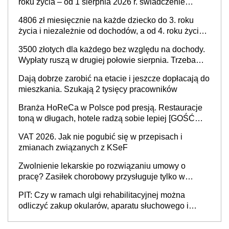
roku życia – od 1 sierpnia 2026 r. świadczenie
przysługuje w ramach nowego programu rządowego
4806 zł miesięcznie na każde dziecko do 3. roku
życia i niezależnie od dochodów, a od 4. roku życia
800 plus – nowe świadczenie ma odwrócić trend
3500 złotych dla każdego bez względu na dochody.
spadku liczby urodzeń w Polsce
Wypłaty ruszą w drugiej połowie sierpnia. Trzeba
jednak złożyć wniosek
Dają dobrze zarobić na etacie i jeszcze dopłacają do
mieszkania. Szukają 2 tysięcy pracowników
Branża HoReCa w Polsce pod presją. Restauracje
toną w długach, hotele radzą sobie lepiej [GOŚĆ
INFOR.PL]
VAT 2026. Jak nie pogubić się w przepisach i
zmianach związanych z KSeF
Zwolnienie lekarskie po rozwiązaniu umowy o
pracę? Zasiłek chorobowy przysługuje tylko w
przypadku zachorowania w ciągu 14 dni od ustania
PIT: Czy w ramach ulgi rehabilitacyjnej można
stosunku pracy
odliczyć zakup okularów, aparatu słuchowego i
skutera inwalidzkiego?