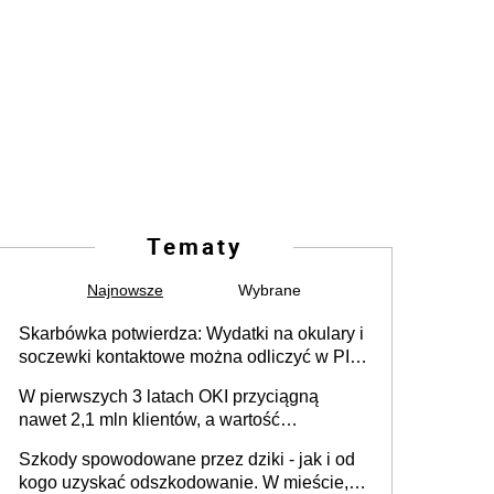
Tematy
Najnowsze
Wybrane
Skarbówka potwierdza: Wydatki na okulary i
soczewki kontaktowe można odliczyć w PIT.
Główny warunek - orzeczenie o
W pierwszych 3 latach OKI przyciągną
niepełnosprawności. Częściowe
nawet 2,1 mln klientów, a wartość
dofinansowanie (np. z zfśs) pomniejsza
zgromadzonych aktywów przekroczy 100
odliczenie
Szkody spowodowane przez dziki - jak i od
mld zł
kogo uzyskać odszkodowanie. W mieście,