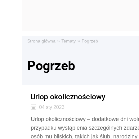
»
»
Strona główna
Tematy
Pogrzeb
Pogrzeb
Urlop okolicznościowy
04 sty 2023
Urlop okolicznościowy – dodatkowe dni woln
przypadku wystąpienia szczególnych zdarz
osób mu bliskich, takich jak ślub, narodzin