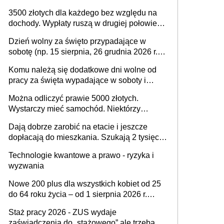
na drodze i na terenach rolniczych
3500 złotych dla każdego bez względu na
dochody. Wypłaty ruszą w drugiej połowie
sierpnia. Trzeba jednak złożyć wniosek
Dzień wolny za święto przypadające w
sobotę (np. 15 sierpnia, 26 grudnia 2026 r.) –
zasady rozliczania czasu pracy, obowiązki
Komu należą się dodatkowe dni wolne od
pracodawcy (sektor prywatny i administracja
pracy za święta wypadające w soboty i
publiczna), najczęstsze pytania
niedziele? Jak to wygląda w 2026 roku?
Można odliczyć prawie 5000 złotych.
Wystarczy mieć samochód. Niektórzy
zapominają o tej uldze w rozliczeniach ze
Dają dobrze zarobić na etacie i jeszcze
skarbówką
dopłacają do mieszkania. Szukają 2 tysięcy
pracowników
Technologie kwantowe a prawo - ryzyka i
wyzwania
Nowe 200 plus dla wszystkich kobiet od 25
do 64 roku życia – od 1 sierpnia 2026 r.
świadczenie przysługuje w ramach nowego
Staż pracy 2026 - ZUS wydaje
programu rządowego
zaświadczenia do „stażowego” ale trzeba