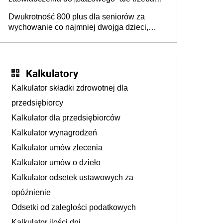
złożyć wniosek USP albo US-7 (za okresy
Dwukrotność 800 plus dla seniorów za
sprzed 1999 roku). Jak odebrać
wychowanie co najmniej dwojga dzieci,
zaświadczenie z ZUS?
które „pracują w Polsce i zasilają budżet
państwa poprzez płacenie podatków?
Zapadła decyzja Sejmu
Kalkulatory
Kalkulator składki zdrowotnej dla
przedsiębiorcy
Kalkulator dla przedsiębiorców
Kalkulator wynagrodzeń
Kalkulator umów zlecenia
Kalkulator umów o dzieło
Kalkulator odsetek ustawowych za
opóźnienie
Odsetki od zaległości podatkowych
Kalkulator ilości dni