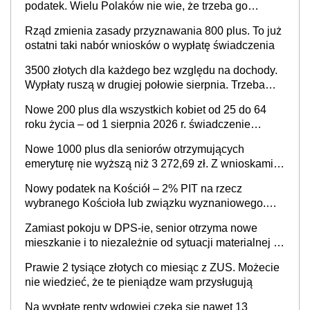
podatek. Wielu Polaków nie wie, że trzeba go
zapłacić. Zaleganie fiskusowi oznacza kary
Rząd zmienia zasady przyznawania 800 plus. To już
ostatni taki nabór wniosków o wypłatę świadczenia
3500 złotych dla każdego bez względu na dochody.
Wypłaty ruszą w drugiej połowie sierpnia. Trzeba
jednak złożyć wniosek
Nowe 200 plus dla wszystkich kobiet od 25 do 64
roku życia – od 1 sierpnia 2026 r. świadczenie
przysługuje w ramach nowego programu rządowego
Nowe 1000 plus dla seniorów otrzymujących
emeryturę nie wyższą niż 3 272,69 zł. Z wnioskami
należy się pospieszyć, bo spóźnialscy świadczenia
Nowy podatek na Kościół – 2% PIT na rzecz
nie otrzymają
wybranego Kościoła lub związku wyznaniowego.
Premier potwierdza prace nad zmianami w systemie
Zamiast pokoju w DPS-ie, senior otrzyma nowe
finansowania
mieszkanie i to niezależnie od sytuacji materialnej –
rząd ogłasza nowy program wsparcia dla osób po 60
Prawie 2 tysiące złotych co miesiąc z ZUS. Możecie
roku życia
nie wiedzieć, że te pieniądze wam przysługują
Na wypłatę renty wdowiej czeka się nawet 13