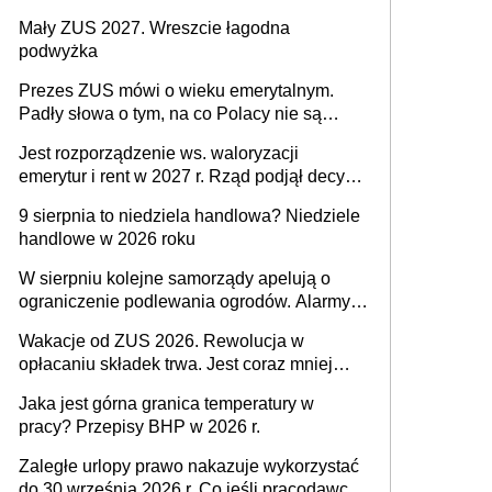
Mały ZUS 2027. Wreszcie łagodna
podwyżka
Prezes ZUS mówi o wieku emerytalnym.
Padły słowa o tym, na co Polacy nie są
jeszcze gotowi
Jest rozporządzenie ws. waloryzacji
emerytur i rent w 2027 r. Rząd podjął decyzję
po braku porozumienia
9 sierpnia to niedziela handlowa? Niedziele
handlowe w 2026 roku
W sierpniu kolejne samorządy apelują o
ograniczenie podlewania ogrodów. Alarmy w
625 gminach. Niżówka hydrogeologiczna
Wakacje od ZUS 2026. Rewolucja w
może objąć cały kraj
opłacaniu składek trwa. Jest coraz mniej
czasu na skorzystanie z preferencji
Jaka jest górna granica temperatury w
pracy? Przepisy BHP w 2026 r.
Zaległe urlopy prawo nakazuje wykorzystać
do 30 września 2026 r. Co jeśli pracodawca