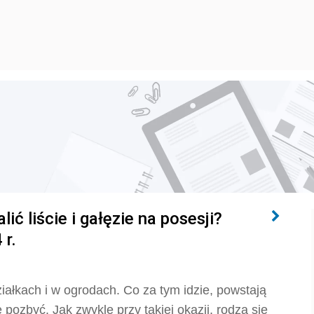
ć liście i gałęzie na posesji?
 r.
ałkach i w ogrodach. Co za tym idzie, powstają
pozbyć. Jak zwykle przy takiej okazji, rodzą się