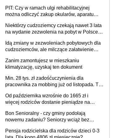
tylko w przypadku zachorowania w ciągu 14
PIT: Czy w ramach ulgi rehabilitacyjnej
dni od ustania stosunku pracy
można odliczyć zakup okularów, aparatu
słuchowego i skutera inwalidzkiego?
Niektórzy cudzoziemcy czekają nawet 3 lata
na wydanie zezwolenia na pobyt w Polsce.
Trudno w to uwierzyć, ale ogromne
Idą zmiany w zezwoleniach pobytowych dla
opóźnienia z kartami pobytu to realny
cudzoziemców, ale milczące załatwienie
problem
spraw przewidziano tylko dla wybranych
Zanim zamontujesz w mieszkaniu
klimatyzację, uzyskaj ten dokument
Min. 28 tys. zł zadośćuczynienia dla
pracownika za mobbing już od listopada. To
także nieuzasadniona krytyka i izolowanie z
Od października wzrośnie do 1665 zł i
zespołu
więcej rodziców dostanie pieniądze na
dziecko
Bon Senioralny - czy gminy podołają
nowemu zadaniu? Seniorzy wciąż bez
pomocy
Pensja rodzicielska dla rodziców dzieci 0-3
lata. Dla kogo 4806 zł miesięcznie?