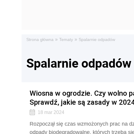
»
»
Strona główna
Tematy
Spalarnie odpadów
Spalarnie odpadów
Wiosna w ogrodzie. Czy wolno pali
Sprawdź, jakie są zasady w 2024
18 mar 2024
Rozpoczął się czas wzmożonych prac na dzi
odpady biodegradowalne, których trzeba się 