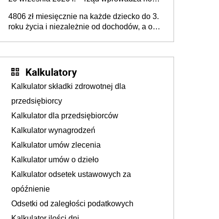
przepisy, które poprawią komfort życia
4806 zł miesięcznie na każde dziecko do 3.
mieszkańców
roku życia i niezależnie od dochodów, a od
4. roku życia 800 plus – nowe świadczenie
ma odwrócić trend spadku liczby urodzeń w
Polsce
Kalkulatory
Kalkulator składki zdrowotnej dla
przedsiębiorcy
Kalkulator dla przedsiębiorców
Kalkulator wynagrodzeń
Kalkulator umów zlecenia
Kalkulator umów o dzieło
Kalkulator odsetek ustawowych za
opóźnienie
Odsetki od zaległości podatkowych
Kalkulator ilości dni