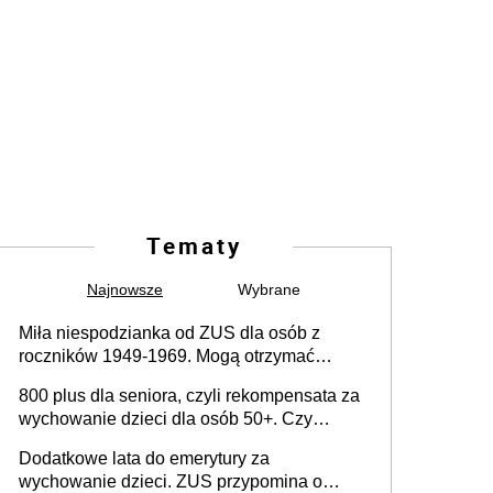
Tematy
Najnowsze
Wybrane
Miła niespodzianka od ZUS dla osób z
roczników 1949-1969. Mogą otrzymać
specjalną emeryturę
800 plus dla seniora, czyli rekompensata za
wychowanie dzieci dla osób 50+. Czy
dodatek dla seniorów za rodzicielstwo
Dodatkowe lata do emerytury za
wejdzie w życie?
wychowanie dzieci. ZUS przypomina o