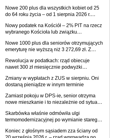
ważnym wniosku dla matek i ojców
Nowe 200 plus dla wszystkich kobiet od 25
do 64 roku życia – od 1 sierpnia 2026 r.
świadczenie przysługuje w ramach nowego
Nowy podatek na Kościół – 2% PIT na rzecz
programu rządowego
wybranego Kościoła lub związku
wyznaniowego. Premier potwierdza prace
Nowe 1000 plus dla seniorów otrzymujących
nad zmianami w systemie finansowania
emeryturę nie wyższą niż 3 272,69 zł. Z
wnioskami należy się pospieszyć, bo
Rewolucja w podatkach: rząd obiecuje
spóźnialscy świadczenia nie otrzymają
nawet 300 zł miesięcznie podwyżki
każdemu jeszcze przed wyborami
Zmiany w wypłatach z ZUS w sierpniu. Oni
dostaną pieniądze w innym terminie
Zamiast pokoju w DPS-ie, senior otrzyma
nowe mieszkanie i to niezależnie od sytuacji
materialnej – rząd ogłasza nowy program
Skarbówka właśnie odmówiła ulgi
wsparcia dla osób po 60 roku życia
termomodernizacyjnej po wymianie starego
pieca. Uwaga, decyduje ważny szczegół!
Koniec z głośnym sąsiadem zza ściany od
20 września 2026 r. – rząd wprowadza nowe