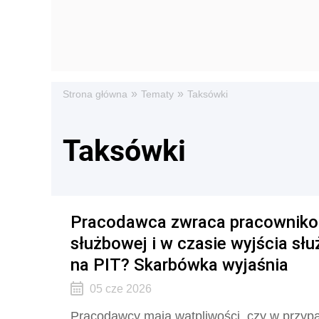
»
»
Strona główna
Tematy
Taksówki
Taksówki
Pracodawca zwraca pracownikom
służbowej i w czasie wyjścia sł
na PIT? Skarbówka wyjaśnia
05 cze 2026
Pracodawcy mają wątpliwości, czy w przy