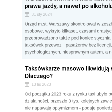
prawa jazdy, a nawet po alkohol
31 sty 2024
Urząd m.st. Warszawy skontrolował w zes
osobowe, wykryto kilkaset, czasami drasty
przeprowadzono także pod koniec stycznia 2
taksówek przewozili pasażerów bez licencji,
psychologicznych, niesprawnym autem, a n
Taksówkarze masowo likwidują 
Dlaczego?
13 lis 2023
Od początku 2023 roku z rynku taxi ubyło 
działalności, przeszło 3 tys. kolejnych zaw
nie napawają optymizmem - podaje poniedz