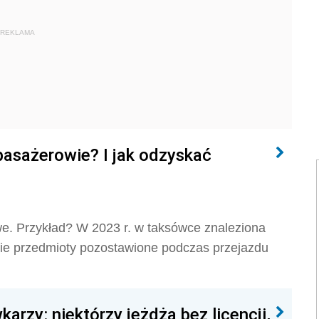
REKLAMA
pasażerowie? I jak odzyskać
. Przykład? W 2023 r. w taksówce znaleziona
cie przedmioty pozostawione podczas przejazdu
rzy: niektórzy jeżdżą bez licencji,