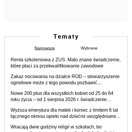
Tematy
Najnowsze
Wybrane
Renta szkoleniowa z ZUS. Mało znane świadczenie,
które płaci za przekwalifikowanie zawodowe
Zakaz nocowania na działce ROD – stowarzyszenie
ogrodowe może z tego powodu pozbawić
działkowca prawa do działki (wypowiedzieć
Nowe 200 plus dla wszystkich kobiet od 25 do 64
dzierżawę)?
roku życia – od 1 sierpnia 2026 r. świadczenie
przysługuje w ramach nowego programu rządowego
Wyższa emerytura dla matek i koniec z limitem 6 lat
łącznego okresu opieki nad dziećmi uwzględnianego
w wyliczaniu świadczenia emerytalnego – sprawa
Wracają dwie godziny religii w szkołach, bo
już w Ministerstwie Rodziny, Pracy i Polityki