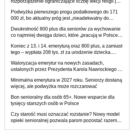
rozporządzenie ograniczające liczbę lekcji religii jest
Społecznej
niezgodne z Konstytucją? Sprawa już na biurku
Podwyżka pierwszego progu podatkowego do 171
premiera
000 zł, bo aktualny próg jest „nieadekwatny do
kosztów życia obywateli” – zapadła decyzja Sejmu
Dwukrotność 800 plus dla seniorów za wychowanie
co najmniej dwojga dzieci, które „pracują w Polsce i
zasilają budżet państwa poprzez płacenie
Koniec z 13. i 14. emeryturą oraz 800 plus, a zamiast
podatków? Zapadła decyzja Sejmu
tego – wypłata 208 tys. zł za urodzenie dziecka.
Rewolucja w świadczeniach od 1 stycznia 2027 r.,
Waloryzacja emerytur na nowych zasadach,
która ma zapobiec katastrofie demograficznej?
ustalonych przez Prezydenta Karola Nawrockiego –
już nie tylko procentowa, ale również kwotowa
Minimalna emerytura w 2027 roku. Seniorzy dostaną
podwyżka świadczeń?
więcej, ale podwyżka może rozczarować
Bon senioralny dla osób 65+. Nowe wsparcie dla
tysięcy starszych osób w Polsce
Czy starość musi oznaczać rozstanie? Nowy model
opieki senioralnej pozwala parom pozostać razem
mimo demencji i chorób neurodegeneracyjnych