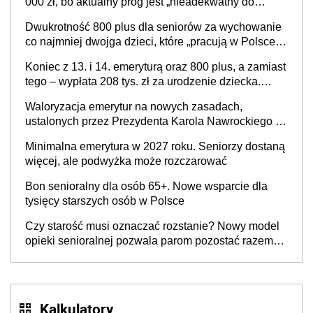
000 zł, bo aktualny próg jest „nieadekwatny do
kosztów życia obywateli” – zapadła decyzja Sejmu
Dwukrotność 800 plus dla seniorów za wychowanie
co najmniej dwojga dzieci, które „pracują w Polsce i
zasilają budżet państwa poprzez płacenie
Koniec z 13. i 14. emeryturą oraz 800 plus, a zamiast
podatków? Zapadła decyzja Sejmu
tego – wypłata 208 tys. zł za urodzenie dziecka.
Rewolucja w świadczeniach od 1 stycznia 2027 r.,
Waloryzacja emerytur na nowych zasadach,
która ma zapobiec katastrofie demograficznej?
ustalonych przez Prezydenta Karola Nawrockiego –
już nie tylko procentowa, ale również kwotowa
Minimalna emerytura w 2027 roku. Seniorzy dostaną
podwyżka świadczeń?
więcej, ale podwyżka może rozczarować
Bon senioralny dla osób 65+. Nowe wsparcie dla
tysięcy starszych osób w Polsce
Czy starość musi oznaczać rozstanie? Nowy model
opieki senioralnej pozwala parom pozostać razem
mimo demencji i chorób neurodegeneracyjnych
Kalkulatory