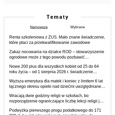
Tematy
Najnowsze
Wybrane
Renta szkoleniowa z ZUS. Mało znane świadczenie,
które płaci za przekwalifikowanie zawodowe
Zakaz nocowania na działce ROD – stowarzyszenie
ogrodowe może z tego powodu pozbawić
działkowca prawa do działki (wypowiedzieć
Nowe 200 plus dla wszystkich kobiet od 25 do 64
dzierżawę)?
roku życia – od 1 sierpnia 2026 r. świadczenie
przysługuje w ramach nowego programu rządowego
Wyższa emerytura dla matek i koniec z limitem 6 lat
łącznego okresu opieki nad dziećmi uwzględnianego
w wyliczaniu świadczenia emerytalnego – sprawa
Wracają dwie godziny religii w szkołach, bo
już w Ministerstwie Rodziny, Pracy i Polityki
rozporządzenie ograniczające liczbę lekcji religii jest
Społecznej
niezgodne z Konstytucją? Sprawa już na biurku
Podwyżka pierwszego progu podatkowego do 171
premiera