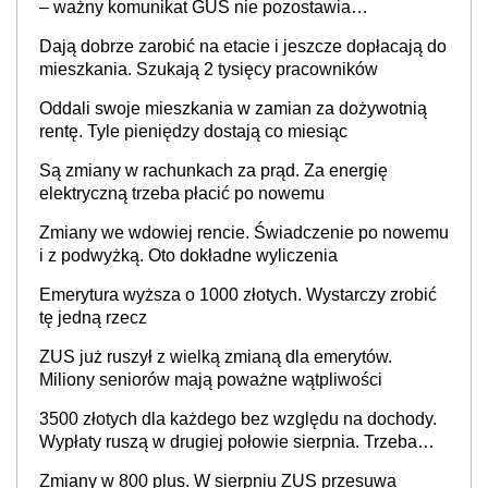
– ważny komunikat GUS nie pozostawia
wątpliwości. Seniorzy mogą liczyć na kolejną
Dają dobrze zarobić na etacie i jeszcze dopłacają do
podwyżkę świadczeń?
mieszkania. Szukają 2 tysięcy pracowników
Oddali swoje mieszkania w zamian za dożywotnią
rentę. Tyle pieniędzy dostają co miesiąc
Są zmiany w rachunkach za prąd. Za energię
elektryczną trzeba płacić po nowemu
Zmiany we wdowiej rencie. Świadczenie po nowemu
i z podwyżką. Oto dokładne wyliczenia
Emerytura wyższa o 1000 złotych. Wystarczy zrobić
tę jedną rzecz
ZUS już ruszył z wielką zmianą dla emerytów.
Miliony seniorów mają poważne wątpliwości
3500 złotych dla każdego bez względu na dochody.
Wypłaty ruszą w drugiej połowie sierpnia. Trzeba
jednak złożyć wniosek
Zmiany w 800 plus. W sierpniu ZUS przesuwa