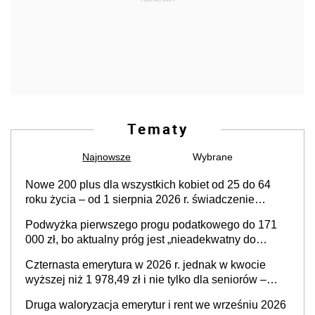
Tematy
Najnowsze
Wybrane
Nowe 200 plus dla wszystkich kobiet od 25 do 64
roku życia – od 1 sierpnia 2026 r. świadczenie
przysługuje w ramach nowego programu rządowego
Podwyżka pierwszego progu podatkowego do 171
000 zł, bo aktualny próg jest „nieadekwatny do
kosztów życia obywateli” – zapadła decyzja Sejmu
Czternasta emerytura w 2026 r. jednak w kwocie
wyższej niż 1 978,49 zł i nie tylko dla seniorów –
zapadła decyzja rządu w sprawie terminu, a co z
Druga waloryzacja emerytur i rent we wrześniu 2026
kwotą świadczenia?