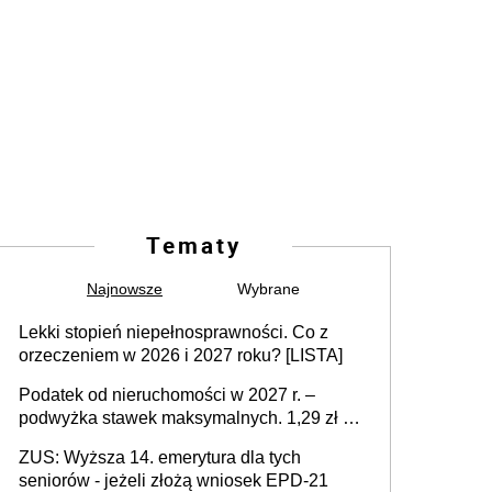
Tematy
Najnowsze
Wybrane
Lekki stopień niepełnosprawności. Co z
orzeczeniem w 2026 i 2027 roku? [LISTA]
Podatek od nieruchomości w 2027 r. –
podwyżka stawek maksymalnych. 1,29 zł za
1 m2 mieszkania, 36,49 zł za 1 m2
ZUS: Wyższa 14. emerytura dla tych
budynków i lokali związanych z
seniorów - jeżeli złożą wniosek EPD-21
prowadzeniem działalności gospodarczej