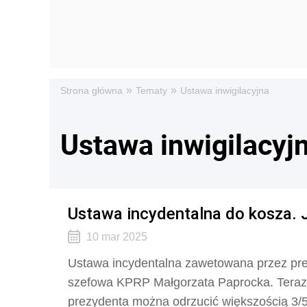
»
»
Strona główna
Tematy
Ustawa inwigilacyjna
Ustawa inwigilacyj
Ustawa incydentalna do kosza. 
10 mar 2025
Ustawa incydentalna zawetowana przez prez
szefowa KPRP Małgorzata Paprocka. Teraz
prezydenta można odrzucić większością 3/