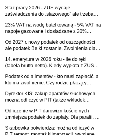
Staż pracy 2026 - ZUS wydaje
zaświadczenia do „stażowego” ale trzeba
złożyć wniosek USP albo US-7 (za okresy
23% VAT na wodę butelkowaną - 5% VAT na
sprzed 1999 roku). Jak odebrać
napoje gazowane i dosładzane z 20%
zaświadczenie z ZUS?
dodatkiem soku. Dlaczego polski system
Od 2027 r. nowy podatek od oszczędności
podatkowy dyskryminuje wodę a nie
ale podatek Belki zostanie. Zwolnienia dla
niezdrowe napoje?
właścicieli kont OKI do 25 tys. zł lub do 100
14. emerytura w 2026 roku - ile do ręki
tys. zł - w zależności od rodzaju aktywów
(tabela brutto-netto). Kiedy wypłata z ZUS?
(lokaty, obligacje, czy akcje, fundusze
Co z "czternastką" przy rencie wdowiej i
inwestycyjne)
Podatek od alimentów - kto musi zapłacić, a
rencie rodzinnej?
kto ma zwolnienie. Czy rodzic płacący
alimenty może odliczyć ulgę na dziecko?
Dyrektor KIS: zakup aparatów słuchowych
można odliczyć w PIT (także wkładek
usznych i baterii). Podstawowy warunek -
Odliczenie w PIT darowizn kościelnych
orzeczona niepełnosprawność
zmniejsza podatek do zapłaty. Dla parafii, na
budowę kościoła, cele charytatywne, dla
Skarbówka potwierdza: można odliczyć w
mediów promujących kult religijny
PIT remont, montaż klimatyzacji, wymianę