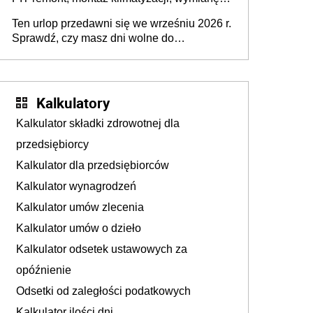
pieca, wyposażenie łazienki, kuchni, sprzęt
Ten urlop przedawni się we wrześniu 2026 r.
AGD - w celu przystosowania mieszkania
Sprawdź, czy masz dni wolne do
dla potrzeb niepełnosprawnego
wykorzystania
Kalkulatory
Kalkulator składki zdrowotnej dla
przedsiębiorcy
Kalkulator dla przedsiębiorców
Kalkulator wynagrodzeń
Kalkulator umów zlecenia
Kalkulator umów o dzieło
Kalkulator odsetek ustawowych za
opóźnienie
Odsetki od zaległości podatkowych
Kalkulator ilości dni