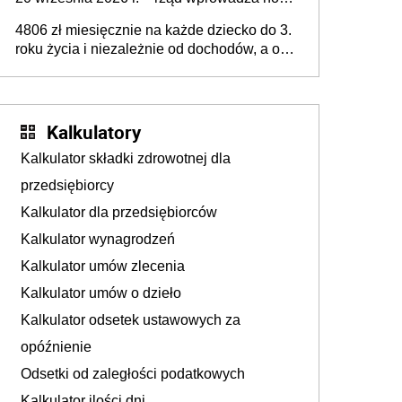
przepisy, które poprawią komfort życia
4806 zł miesięcznie na każde dziecko do 3.
mieszkańców
roku życia i niezależnie od dochodów, a od
4. roku życia 800 plus – nowe świadczenie
ma odwrócić trend spadku liczby urodzeń w
Polsce
Kalkulatory
Kalkulator składki zdrowotnej dla
przedsiębiorcy
Kalkulator dla przedsiębiorców
Kalkulator wynagrodzeń
Kalkulator umów zlecenia
Kalkulator umów o dzieło
Kalkulator odsetek ustawowych za
opóźnienie
Odsetki od zaległości podatkowych
Kalkulator ilości dni