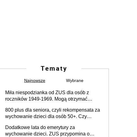
Tematy
Najnowsze
Wybrane
Miła niespodzianka od ZUS dla osób z
roczników 1949-1969. Mogą otrzymać
specjalną emeryturę
800 plus dla seniora, czyli rekompensata za
wychowanie dzieci dla osób 50+. Czy
dodatek dla seniorów za rodzicielstwo
Dodatkowe lata do emerytury za
wejdzie w życie?
wychowanie dzieci. ZUS przypomina o