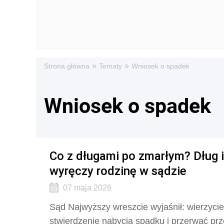
»
»
Strona główna
Tematy
Wniosek o spadek
Wniosek o spadek
Co z długami po zmarłym? Dług ist
wyręczy rodzinę w sądzie
07 maja 2026
Sąd Najwyższy wreszcie wyjaśnił: wierzyci
stwierdzenie nabycia spadku i przerwać prz