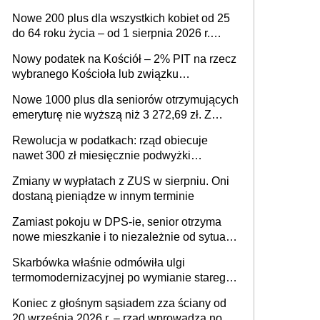
ważnym wniosku dla matek i ojców
Nowe 200 plus dla wszystkich kobiet od 25
do 64 roku życia – od 1 sierpnia 2026 r.
świadczenie przysługuje w ramach nowego
Nowy podatek na Kościół – 2% PIT na rzecz
programu rządowego
wybranego Kościoła lub związku
wyznaniowego. Premier potwierdza prace
Nowe 1000 plus dla seniorów otrzymujących
nad zmianami w systemie finansowania
emeryturę nie wyższą niż 3 272,69 zł. Z
wnioskami należy się pospieszyć, bo
Rewolucja w podatkach: rząd obiecuje
spóźnialscy świadczenia nie otrzymają
nawet 300 zł miesięcznie podwyżki
każdemu jeszcze przed wyborami
Zmiany w wypłatach z ZUS w sierpniu. Oni
dostaną pieniądze w innym terminie
Zamiast pokoju w DPS-ie, senior otrzyma
nowe mieszkanie i to niezależnie od sytuacji
materialnej – rząd ogłasza nowy program
Skarbówka właśnie odmówiła ulgi
wsparcia dla osób po 60 roku życia
termomodernizacyjnej po wymianie starego
pieca. Uwaga, decyduje ważny szczegół!
Koniec z głośnym sąsiadem zza ściany od
20 września 2026 r. – rząd wprowadza nowe