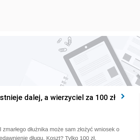
nieje dalej, a wierzyciel za 100 zł
el zmarłego dłużnika może sam złożyć wniosek o
edawnienie długu. Koszt? Tylko 100 zł.