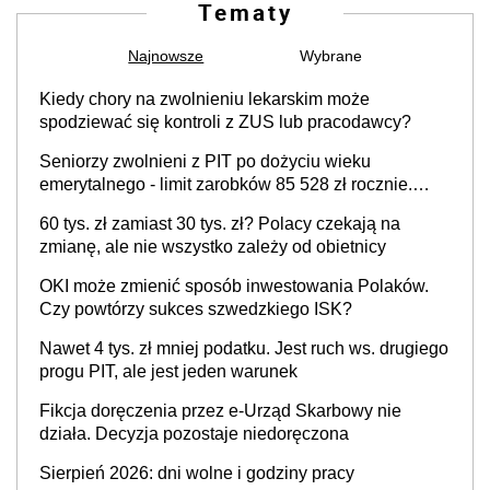
Tematy
Najnowsze
Wybrane
Kiedy chory na zwolnieniu lekarskim może
spodziewać się kontroli z ZUS lub pracodawcy?
Seniorzy zwolnieni z PIT po dożyciu wieku
emerytalnego - limit zarobków 85 528 zł rocznie.
Skarbówka i ZUS wyjaśniają zasady zwolnienia
60 tys. zł zamiast 30 tys. zł? Polacy czekają na
podatkowego
zmianę, ale nie wszystko zależy od obietnicy
OKI może zmienić sposób inwestowania Polaków.
Czy powtórzy sukces szwedzkiego ISK?
Nawet 4 tys. zł mniej podatku. Jest ruch ws. drugiego
progu PIT, ale jest jeden warunek
Fikcja doręczenia przez e-Urząd Skarbowy nie
działa. Decyzja pozostaje niedoręczona
Sierpień 2026: dni wolne i godziny pracy