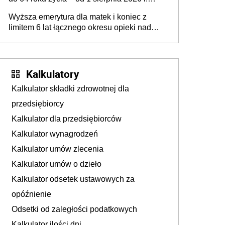
świadczenie przysługuje w ramach nowego
Wyższa emerytura dla matek i koniec z
programu rządowego
limitem 6 lat łącznego okresu opieki nad
dziećmi uwzględnianego w wyliczaniu
świadczenia emerytalnego – sprawa już w
Ministerstwie Rodziny, Pracy i Polityki
Społecznej
Kalkulatory
Kalkulator składki zdrowotnej dla
przedsiębiorcy
Kalkulator dla przedsiębiorców
Kalkulator wynagrodzeń
Kalkulator umów zlecenia
Kalkulator umów o dzieło
Kalkulator odsetek ustawowych za
opóźnienie
Odsetki od zaległości podatkowych
Kalkulator ilości dni