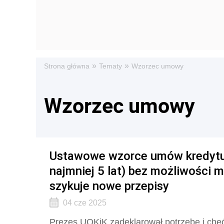
»
»
Strona główna
Tematy
Wzorzec umowy
Wzorzec umowy
Ustawowe wzorce umów kredytu o
najmniej 5 lat) bez możliwości 
szykuje nowe przepisy
04 cze 2025
Prezes UOKiK zadeklarował potrzebę i chęć