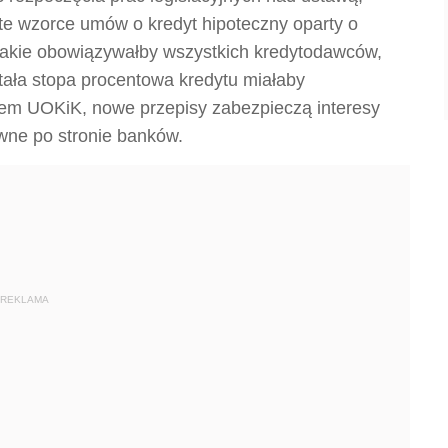
ite wzorce umów o kredyt hipoteczny oparty o
takie obowiązywałby wszystkich kredytodawców,
tała stopa procentowa kredytu miałaby
iem UOKiK, nowe przepisy zabezpieczą interesy
wne po stronie banków.
REKLAMA