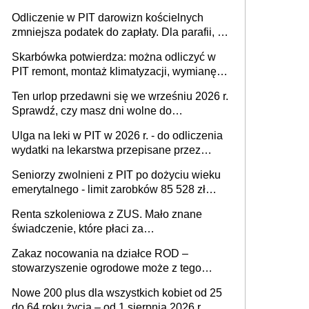
usznych i baterii). Podstawowy warunek -
Odliczenie w PIT darowizn kościelnych
orzeczona niepełnosprawność
zmniejsza podatek do zapłaty. Dla parafii, na
budowę kościoła, cele charytatywne, dla
Skarbówka potwierdza: można odliczyć w
mediów promujących kult religijny
PIT remont, montaż klimatyzacji, wymianę
pieca, wyposażenie łazienki, kuchni, sprzęt
Ten urlop przedawni się we wrześniu 2026 r.
AGD - w celu przystosowania mieszkania
Sprawdź, czy masz dni wolne do
dla potrzeb niepełnosprawnego
wykorzystania
Ulga na leki w PIT w 2026 r. - do odliczenia
wydatki na lekarstwa przepisane przez
lekarza specjalistę przy orzeczonej
Seniorzy zwolnieni z PIT po dożyciu wieku
niepełnosprawności. Uwaga na limit 100 zł
emerytalnego - limit zarobków 85 528 zł
miesiącu
rocznie. Skarbówka i ZUS wyjaśniają
Renta szkoleniowa z ZUS. Mało znane
zasady zwolnienia podatkowego
świadczenie, które płaci za
przekwalifikowanie zawodowe
Zakaz nocowania na działce ROD –
stowarzyszenie ogrodowe może z tego
powodu pozbawić działkowca prawa do
Nowe 200 plus dla wszystkich kobiet od 25
działki (wypowiedzieć dzierżawę)?
do 64 roku życia – od 1 sierpnia 2026 r.