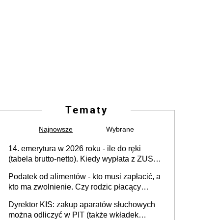
Tematy
Najnowsze
Wybrane
14. emerytura w 2026 roku - ile do ręki
(tabela brutto-netto). Kiedy wypłata z ZUS?
Co z "czternastką" przy rencie wdowiej i
Podatek od alimentów - kto musi zapłacić, a
rencie rodzinnej?
kto ma zwolnienie. Czy rodzic płacący
alimenty może odliczyć ulgę na dziecko?
Dyrektor KIS: zakup aparatów słuchowych
można odliczyć w PIT (także wkładek