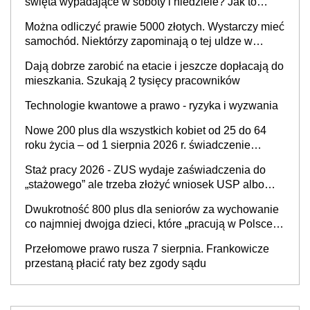
święta wypadające w soboty i niedziele? Jak to
wygląda w 2026 roku?
Można odliczyć prawie 5000 złotych. Wystarczy mieć
samochód. Niektórzy zapominają o tej uldze w
rozliczeniach ze skarbówką
Dają dobrze zarobić na etacie i jeszcze dopłacają do
mieszkania. Szukają 2 tysięcy pracowników
Technologie kwantowe a prawo - ryzyka i wyzwania
Nowe 200 plus dla wszystkich kobiet od 25 do 64
roku życia – od 1 sierpnia 2026 r. świadczenie
przysługuje w ramach nowego programu rządowego
Staż pracy 2026 - ZUS wydaje zaświadczenia do
„stażowego” ale trzeba złożyć wniosek USP albo
US-7 (za okresy sprzed 1999 roku). Jak odebrać
Dwukrotność 800 plus dla seniorów za wychowanie
zaświadczenie z ZUS?
co najmniej dwojga dzieci, które „pracują w Polsce i
zasilają budżet państwa poprzez płacenie
Przełomowe prawo rusza 7 sierpnia. Frankowicze
podatków? Zapadła decyzja Sejmu
przestaną płacić raty bez zgody sądu