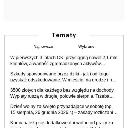
Tematy
Najnowsze
Wybrane
W pierwszych 3 latach OKI przyciągną nawet 2,1 mln
klientów, a wartość zgromadzonych aktywów
przekroczy 100 mld zł
Szkody spowodowane przez dziki - jak i od kogo
uzyskać odszkodowanie. W mieście, na drodze i na
terenach rolniczych
3500 złotych dla każdego bez względu na dochody.
Wypłaty ruszą w drugiej połowie sierpnia. Trzeba
jednak złożyć wniosek
Dzień wolny za święto przypadające w sobotę (np.
15 sierpnia, 26 grudnia 2026 r.) – zasady rozliczania
czasu pracy, obowiązki pracodawcy (sektor prywatny
Komu należą się dodatkowe dni wolne od pracy za
i administracja publiczna), najczęstsze pytania