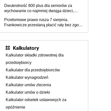
złożyć wniosek USP albo US-7 (za okresy
Dwukrotność 800 plus dla seniorów za
sprzed 1999 roku). Jak odebrać
wychowanie co najmniej dwojga dzieci,
zaświadczenie z ZUS?
które „pracują w Polsce i zasilają budżet
Przełomowe prawo rusza 7 sierpnia.
państwa poprzez płacenie podatków?
Frankowicze przestaną płacić raty bez zgody
Zapadła decyzja Sejmu
sądu
Kalkulatory
Kalkulator składki zdrowotnej dla
przedsiębiorcy
Kalkulator dla przedsiębiorców
Kalkulator wynagrodzeń
Kalkulator umów zlecenia
Kalkulator umów o dzieło
Kalkulator odsetek ustawowych za
opóźnienie