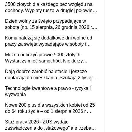
3500 złotych dla każdego bez względu na
dochody. Wypłaty ruszą w drugiej połowie
sierpnia. Trzeba jednak złożyć wniosek
Dzień wolny za święto przypadające w
sobotę (np. 15 sierpnia, 26 grudnia 2026 r.) –
zasady rozliczania czasu pracy, obowiązki
Komu należą się dodatkowe dni wolne od
pracodawcy (sektor prywatny i administracja
pracy za święta wypadające w soboty i
publiczna), najczęstsze pytania
niedziele? Jak to wygląda w 2026 roku?
Można odliczyć prawie 5000 złotych.
Wystarczy mieć samochód. Niektórzy
zapominają o tej uldze w rozliczeniach ze
Dają dobrze zarobić na etacie i jeszcze
skarbówką
dopłacają do mieszkania. Szukają 2 tysięcy
pracowników
Technologie kwantowe a prawo - ryzyka i
wyzwania
Nowe 200 plus dla wszystkich kobiet od 25
do 64 roku życia – od 1 sierpnia 2026 r.
świadczenie przysługuje w ramach nowego
Staż pracy 2026 - ZUS wydaje
programu rządowego
zaświadczenia do „stażowego” ale trzeba