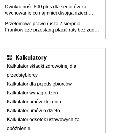
złożyć wniosek USP albo US-7 (za okresy
Dwukrotność 800 plus dla seniorów za
sprzed 1999 roku). Jak odebrać
wychowanie co najmniej dwojga dzieci,
zaświadczenie z ZUS?
które „pracują w Polsce i zasilają budżet
Przełomowe prawo rusza 7 sierpnia.
państwa poprzez płacenie podatków?
Frankowicze przestaną płacić raty bez zgody
Zapadła decyzja Sejmu
sądu
Kalkulatory
Kalkulator składki zdrowotnej dla
przedsiębiorcy
Kalkulator dla przedsiębiorców
Kalkulator wynagrodzeń
Kalkulator umów zlecenia
Kalkulator umów o dzieło
Kalkulator odsetek ustawowych za
opóźnienie