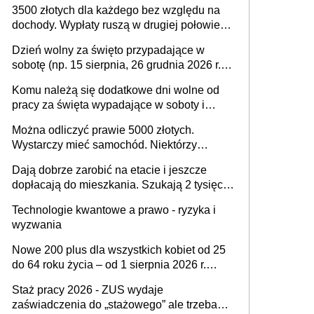
3500 złotych dla każdego bez względu na
dochody. Wypłaty ruszą w drugiej połowie
sierpnia. Trzeba jednak złożyć wniosek
Dzień wolny za święto przypadające w
sobotę (np. 15 sierpnia, 26 grudnia 2026 r.) –
zasady rozliczania czasu pracy, obowiązki
Komu należą się dodatkowe dni wolne od
pracodawcy (sektor prywatny i administracja
pracy za święta wypadające w soboty i
publiczna), najczęstsze pytania
niedziele? Jak to wygląda w 2026 roku?
Można odliczyć prawie 5000 złotych.
Wystarczy mieć samochód. Niektórzy
zapominają o tej uldze w rozliczeniach ze
Dają dobrze zarobić na etacie i jeszcze
skarbówką
dopłacają do mieszkania. Szukają 2 tysięcy
pracowników
Technologie kwantowe a prawo - ryzyka i
wyzwania
Nowe 200 plus dla wszystkich kobiet od 25
do 64 roku życia – od 1 sierpnia 2026 r.
świadczenie przysługuje w ramach nowego
Staż pracy 2026 - ZUS wydaje
programu rządowego
zaświadczenia do „stażowego” ale trzeba