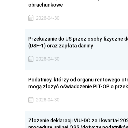
obrachunkowe
2026-04-30
Przekazanie do US przez osoby fizyczne de
(DSF-1) oraz zapłata daniny
2026-04-30
Podatnicy, którzy od organu rentowego ot
mogą złożyć oświadczenie PIT-OP o przek
2026-04-30
Złożenie deklaracji VIU-DO za I kwartał 202
procedury unijnej OSS (dotyczy podatników