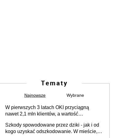
Tematy
Najnowsze
Wybrane
W pierwszych 3 latach OKI przyciągną
nawet 2,1 mln klientów, a wartość
zgromadzonych aktywów przekroczy 100
Szkody spowodowane przez dziki - jak i od
mld zł
kogo uzyskać odszkodowanie. W mieście,
na drodze i na terenach rolniczych