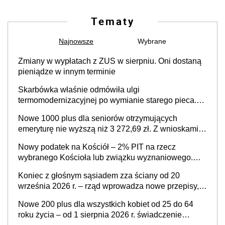
Tematy
Najnowsze
Wybrane
Zmiany w wypłatach z ZUS w sierpniu. Oni dostaną
pieniądze w innym terminie
Skarbówka właśnie odmówiła ulgi
termomodernizacyjnej po wymianie starego pieca.
Uwaga, decyduje ważny szczegół!
Nowe 1000 plus dla seniorów otrzymujących
emeryturę nie wyższą niż 3 272,69 zł. Z wnioskami
należy się pospieszyć, bo spóźnialscy świadczenia
Nowy podatek na Kościół – 2% PIT na rzecz
nie otrzymają
wybranego Kościoła lub związku wyznaniowego.
Premier potwierdza prace nad zmianami w systemie
Koniec z głośnym sąsiadem zza ściany od 20
finansowania
września 2026 r. – rząd wprowadza nowe przepisy,
które poprawią komfort życia mieszkańców
Nowe 200 plus dla wszystkich kobiet od 25 do 64
roku życia – od 1 sierpnia 2026 r. świadczenie