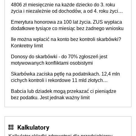
przysługuje w ramach nowego programu rządowego
4806 zł miesięcznie na każde dziecko do 3. roku
życia i niezależnie od dochodów, a od 4. roku życia
800 plus – nowe świadczenie ma odwrócić trend
Emerytura honorowa za 100 lat życia. ZUS wypłaca
spadku liczby urodzeń w Polsce
dodatkowe tysiące co miesiąc bez żadnego wniosku
Ile można wpłacić na konto bez kontroli skarbówki?
Konkretny limit
Donosy do skarbówki - do 70% zgłoszeń jest
motywowanych konfliktami osobistymi
Skarbówka zaciska pętlę na podatnikach. 12,4 mln
cichych kontroli i rekordowe 11 mld złotych
zaległości
Babcia lub dziadek mogą przekazać ci pieniądze
bez podatku. Jest jednak ważny limit
Kalkulatory