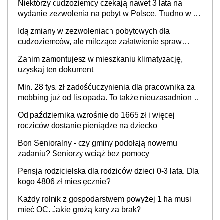
Niektórzy cudzoziemcy czekają nawet 3 lata na
wydanie zezwolenia na pobyt w Polsce. Trudno w to
uwierzyć, ale ogromne opóźnienia z kartami pobytu
Idą zmiany w zezwoleniach pobytowych dla
to realny problem
cudzoziemców, ale milczące załatwienie spraw
przewidziano tylko dla wybranych
Zanim zamontujesz w mieszkaniu klimatyzację,
uzyskaj ten dokument
Min. 28 tys. zł zadośćuczynienia dla pracownika za
mobbing już od listopada. To także nieuzasadniona
krytyka i izolowanie z zespołu
Od października wzrośnie do 1665 zł i więcej
rodziców dostanie pieniądze na dziecko
Bon Senioralny - czy gminy podołają nowemu
zadaniu? Seniorzy wciąż bez pomocy
Pensja rodzicielska dla rodziców dzieci 0-3 lata. Dla
kogo 4806 zł miesięcznie?
Każdy rolnik z gospodarstwem powyżej 1 ha musi
mieć OC. Jakie grożą kary za brak?