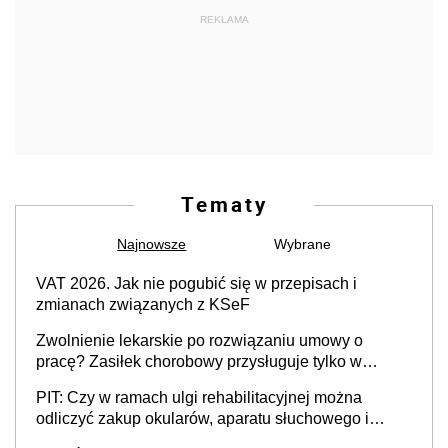
REKLAMA
Tematy
Najnowsze
Wybrane
VAT 2026. Jak nie pogubić się w przepisach i
zmianach związanych z KSeF
Zwolnienie lekarskie po rozwiązaniu umowy o
pracę? Zasiłek chorobowy przysługuje tylko w
przypadku zachorowania w ciągu 14 dni od ustania
PIT: Czy w ramach ulgi rehabilitacyjnej można
stosunku pracy
odliczyć zakup okularów, aparatu słuchowego i
skutera inwalidzkiego?