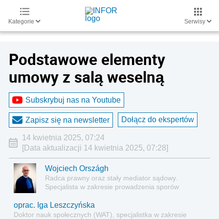
Kategorie
Serwisy
Podstawowe elementy
umowy z salą weselną
Subskrybuj nas na Youtube
Dołącz do ekspertów
Zapisz się na newsletter
14 kwietnia 2025, 07:24
[Data aktualizacji 14 kwietnia 2025, 07:28]
Wojciech Országh
Radca prawny oraz stały mediator sądowy.
Specjalista w zakresie prowadzenia sporów
sądowych, obsłudze korporacyjnej spółek oraz
tworzeniu i negocjowaniu umów gospodarczych
oprac. Iga Leszczyńska
Doktor nauk społecznych (WAT), specjalistka w zakresie