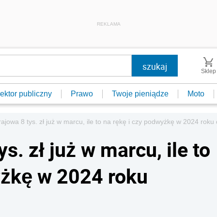
REKLAMA
Sklep
ektor publiczny
Prawo
Twoje pieniądze
Moto
rajowa 8 tys. zł już w marcu, ile to na rękę i czy podwyżkę w 2024 roku
s. zł już w marcu, ile to
yżkę w 2024 roku