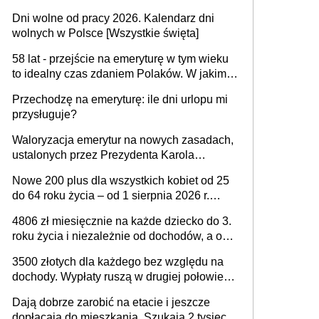
Dni wolne od pracy 2026. Kalendarz dni
wolnych w Polsce [Wszystkie święta]
58 lat - przejście na emeryturę w tym wieku
to idealny czas zdaniem Polaków. W jakim
wieku faktycznie wnioskujemy o emeryturę i
Przechodzę na emeryturę: ile dni urlopu mi
dlaczego?
przysługuje?
Waloryzacja emerytur na nowych zasadach,
ustalonych przez Prezydenta Karola
Nawrockiego – już nie tylko procentowa, ale
Nowe 200 plus dla wszystkich kobiet od 25
również kwotowa podwyżka świadczeń?
do 64 roku życia – od 1 sierpnia 2026 r.
świadczenie przysługuje w ramach nowego
4806 zł miesięcznie na każde dziecko do 3.
programu rządowego
roku życia i niezależnie od dochodów, a od
4. roku życia 800 plus – nowe świadczenie
3500 złotych dla każdego bez względu na
ma odwrócić trend spadku liczby urodzeń w
dochody. Wypłaty ruszą w drugiej połowie
Polsce
sierpnia. Trzeba jednak złożyć wniosek
Dają dobrze zarobić na etacie i jeszcze
dopłacają do mieszkania. Szukają 2 tysięcy