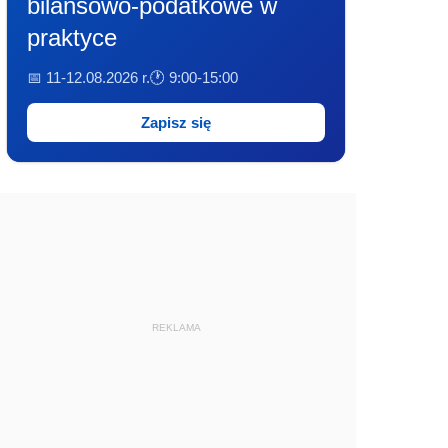
bilansowo-podatkowe w
praktyce
📅 11-12.08.2026 r.
🕐 9:00-15:00
Zapisz się
REKLAMA