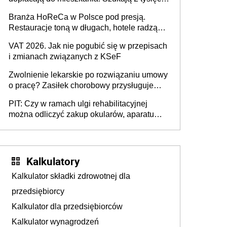
pracowników
Branża HoReCa w Polsce pod presją.
Restauracje toną w długach, hotele radzą
sobie lepiej [GOŚĆ INFOR.PL]
VAT 2026. Jak nie pogubić się w przepisach
i zmianach związanych z KSeF
Zwolnienie lekarskie po rozwiązaniu umowy
o pracę? Zasiłek chorobowy przysługuje
tylko w przypadku zachorowania w ciągu 14
PIT: Czy w ramach ulgi rehabilitacyjnej
dni od ustania stosunku pracy
można odliczyć zakup okularów, aparatu
słuchowego i skutera inwalidzkiego?
Kalkulatory
Kalkulator składki zdrowotnej dla
przedsiębiorcy
Kalkulator dla przedsiębiorców
Kalkulator wynagrodzeń