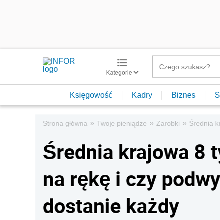
Kategorie
Księgowość
Kadry
Biznes
S
»
»
»
Strona główna
Twoje pieniądze
Zarobki
Średnia k
Średnia krajowa 8 ty
na rękę i czy podw
dostanie każdy