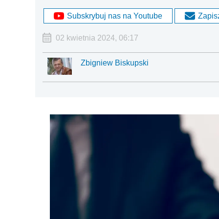
Subskrybuj nas na Youtube
Zapisz
02 kwietnia 2024, 06:17
Zbigniew Biskupski