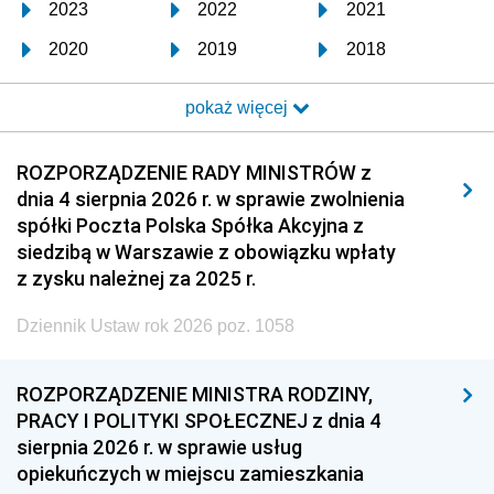
2023
2022
2021
2020
2019
2018
2017
2016
2015
pokaż więcej
2014
2013
2012
2011
2010
2009
ROZPORZĄDZENIE RADY MINISTRÓW z
dnia 4 sierpnia 2026 r. w sprawie zwolnienia
2008
2007
2006
spółki Poczta Polska Spółka Akcyjna z
2005
2004
2003
siedzibą w Warszawie z obowiązku wpłaty
z zysku należnej za 2025 r.
2002
2001
2000
Dziennik Ustaw rok 2026 poz. 1058
1999
1998
1997
1996
1995
1994
ROZPORZĄDZENIE MINISTRA RODZINY,
1993
1992
1991
PRACY I POLITYKI SPOŁECZNEJ z dnia 4
sierpnia 2026 r. w sprawie usług
1990
1989
1988
opiekuńczych w miejscu zamieszkania
1987
1986
1985