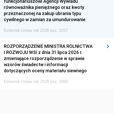
funkcjonariuszowi Agencji Wywiadu
1948
1947
1946
równoważnika pieniężnego oraz kwoty
1945
1944
1939
przeznaczonej na zakup ubrania typu
cywilnego w zamian za umundurowanie
1938
1937
1936
Dziennik Ustaw rok 2026 poz. 1057
1935
1934
1933
1932
1931
1930
ROZPORZĄDZENIE MINISTRA ROLNICTWA
1929
1928
1927
I ROZWOJU WSI z dnia 31 lipca 2026 r.
zmieniające rozporządzenie w sprawie
1926
1925
1924
wzorów świadectw i informacji
1923
1922
1921
dotyczących oceny materiału siewnego
1920
1919
1918
Dziennik Ustaw rok 2026 poz. 1060