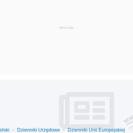
olski
Dzienniki Urzędowe
Dzienniki Unii Europejskiej