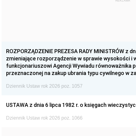
REKLAMA
ROZPORZĄDZENIE PREZESA RADY MINISTRÓW z dnia 3
zmieniające rozporządzenie w sprawie wysokości i
funkcjonariuszowi Agencji Wywiadu równoważnika p
przeznaczonej na zakup ubrania typu cywilnego w 
Dziennik Ustaw rok 2026 poz. 1057
USTAWA z dnia 6 lipca 1982 r. o księgach wieczystyc
Dziennik Ustaw rok 2026 poz. 1066