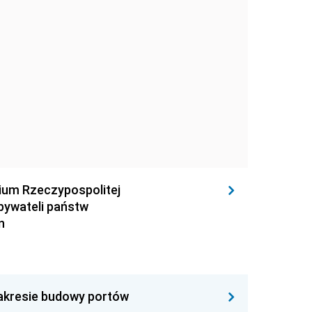
rium Rzeczypospolitej
obywateli państw
n
zakresie budowy portów