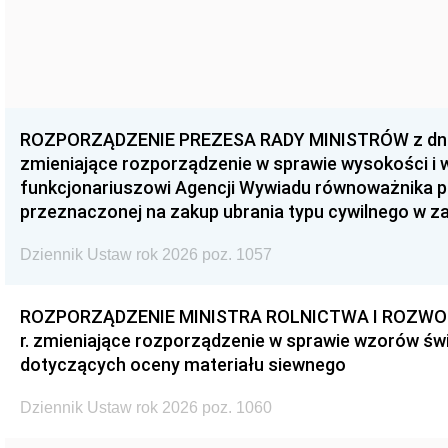
ROZPORZĄDZENIE PREZESA RADY MINISTRÓW z dnia 3
zmieniające rozporządzenie w sprawie wysokości i
funkcjonariuszowi Agencji Wywiadu równoważnika p
przeznaczonej na zakup ubrania typu cywilnego w 
Dziennik Ustaw rok 2026 poz. 1057
ROZPORZĄDZENIE MINISTRA ROLNICTWA I ROZWOJU 
r. zmieniające rozporządzenie w sprawie wzorów świ
dotyczących oceny materiału siewnego
Dziennik Ustaw rok 2026 poz. 1060