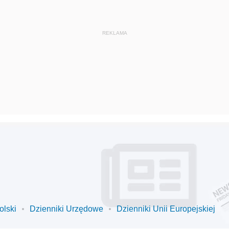
olski
Dzienniki Urzędowe
Dzienniki Unii Europejskiej