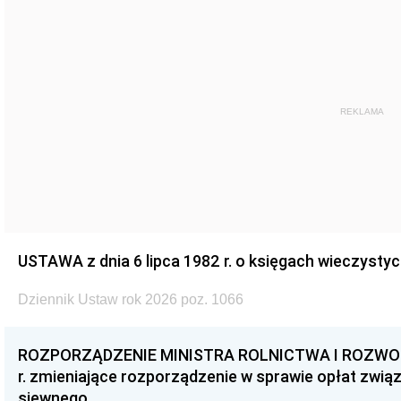
REKLAMA
USTAWA z dnia 6 lipca 1982 r. o księgach wieczystyc
Dziennik Ustaw rok 2026 poz. 1066
ROZPORZĄDZENIE MINISTRA ROLNICTWA I ROZWOJU 
r. zmieniające rozporządzenie w sprawie opłat zwią
siewnego