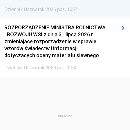
Dziennik Ustaw rok 2026 poz. 1057
1935
1934
1933
1932
1931
1930
ROZPORZĄDZENIE MINISTRA ROLNICTWA
1929
1928
1927
I ROZWOJU WSI z dnia 31 lipca 2026 r.
zmieniające rozporządzenie w sprawie
1926
1925
1924
wzorów świadectw i informacji
1923
1922
1921
dotyczących oceny materiału siewnego
1920
1919
1918
Dziennik Ustaw rok 2026 poz. 1060
REKLAMA