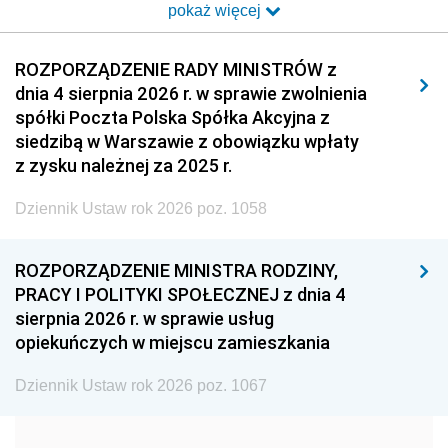
pokaż więcej
2014
2013
2012
2011
2010
2009
ROZPORZĄDZENIE RADY MINISTRÓW z
dnia 4 sierpnia 2026 r. w sprawie zwolnienia
2008
2007
2006
spółki Poczta Polska Spółka Akcyjna z
2005
2004
2003
siedzibą w Warszawie z obowiązku wpłaty
z zysku należnej za 2025 r.
2002
2001
2000
Dziennik Ustaw rok 2026 poz. 1058
1999
1998
1997
1996
1995
1994
ROZPORZĄDZENIE MINISTRA RODZINY,
1993
1992
1991
PRACY I POLITYKI SPOŁECZNEJ z dnia 4
sierpnia 2026 r. w sprawie usług
1990
1989
1988
opiekuńczych w miejscu zamieszkania
1987
1986
1985
Dziennik Ustaw rok 2026 poz. 1067
1984
1983
1982
1981
1980
1979