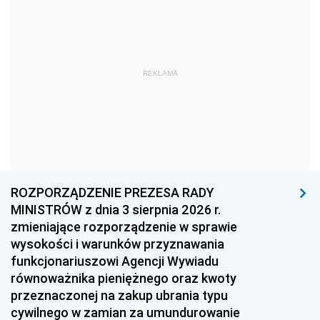
1978
1977
1976
1975
1974
1973
1972
1971
1970
REKLAMA
1969
1968
1967
1966
1965
1964
1963
1962
1961
1960
1959
1958
1957
1956
1955
ROZPORZĄDZENIE PREZESA RADY
MINISTRÓW z dnia 3 sierpnia 2026 r.
1954
1953
1952
zmieniające rozporządzenie w sprawie
1951
1950
1949
wysokości i warunków przyznawania
funkcjonariuszowi Agencji Wywiadu
1948
1947
1946
równoważnika pieniężnego oraz kwoty
1945
1944
1939
przeznaczonej na zakup ubrania typu
cywilnego w zamian za umundurowanie
1938
1937
1936