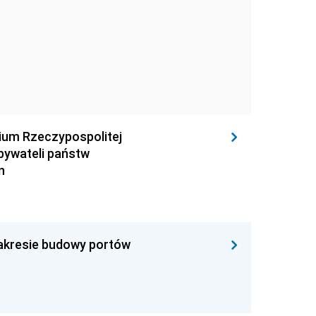
rium Rzeczypospolitej
obywateli państw
n
zakresie budowy portów