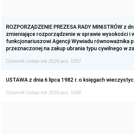
ROZPORZĄDZENIE PREZESA RADY MINISTRÓW z dnia 3
zmieniające rozporządzenie w sprawie wysokości i
funkcjonariuszowi Agencji Wywiadu równoważnika p
przeznaczonej na zakup ubrania typu cywilnego w 
Dziennik Ustaw rok 2026 poz. 1057
USTAWA z dnia 6 lipca 1982 r. o księgach wieczystyc
Dziennik Ustaw rok 2026 poz. 1066