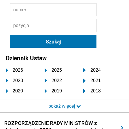
Dziennik Ustaw
2026
2025
2024
2023
2022
2021
2020
2019
2018
2017
2016
2015
pokaż więcej
2014
2013
2012
2011
2010
2009
ROZPORZĄDZENIE RADY MINISTRÓW z