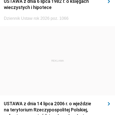
USTAWA z dnia 6 lipca 1982 r. o księgach
1929
1928
1927
wieczystych i hipotece
1926
1925
1924
Dziennik Ustaw rok 2026 poz. 1066
1923
1922
1921
1920
1919
1918
REKLAMA
USTAWA z dnia 14 lipca 2006 r. o wjeździe
na terytorium Rzeczypospolitej Polskiej,