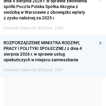
dnia 4 sierpnia 2026 r. w sprawie zwolnienia
2008
2007
2006
spółki Poczta Polska Spółka Akcyjna z
2005
2004
2003
siedzibą w Warszawie z obowiązku wpłaty
z zysku należnej za 2025 r.
2002
2001
2000
Dziennik Ustaw rok 2026 poz. 1058
1999
1998
1997
1996
1995
1994
ROZPORZĄDZENIE MINISTRA RODZINY,
1993
1992
1991
PRACY I POLITYKI SPOŁECZNEJ z dnia 4
sierpnia 2026 r. w sprawie usług
1990
1989
1988
opiekuńczych w miejscu zamieszkania
1987
1986
1985
Dziennik Ustaw rok 2026 poz. 1067
1984
1983
1982
1981
1980
1979
1978
1977
1976
1975
1974
1973
1972
1971
1970