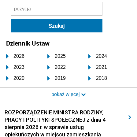
Dziennik Ustaw
2026
2025
2024
2023
2022
2021
2020
2019
2018
2017
2016
2015
pokaż więcej
2014
2013
2012
2011
2010
2009
ROZPORZĄDZENIE MINISTRA RODZINY,
PRACY I POLITYKI SPOŁECZNEJ z dnia 4
2008
2007
2006
sierpnia 2026 r. w sprawie usług
2005
2004
2003
opiekuńczych w miejscu zamieszkania