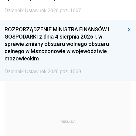
2002
2001
2000
Dziennik Ustaw rok 2026 poz. 1067
1999
1998
1997
ROZPORZĄDZENIE MINISTRA FINANSÓW I
1996
1995
1994
GOSPODARKI z dnia 4 sierpnia 2026 r. w
1993
1992
1991
sprawie zmiany obszaru wolnego obszaru
celnego w Mszczonowie w województwie
1990
1989
1988
mazowieckim
1987
1986
1985
Dziennik Ustaw rok 2026 poz. 1069
1984
1983
1982
1981
1980
1979
1978
1977
1976
1975
1974
1973
1972
1971
1970
REKLAMA
1969
1968
1967