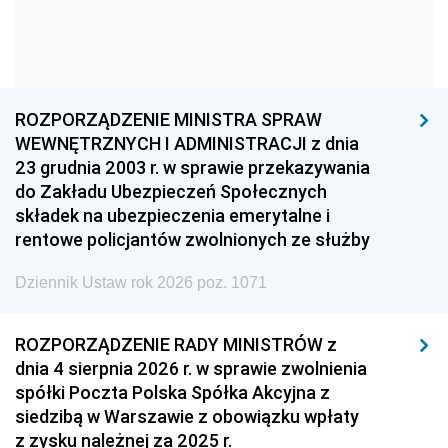
1966
1965
1964
1963
1962
1961
1960
1959
1958
1957
1956
1955
ROZPORZĄDZENIE MINISTRA SPRAW
WEWNĘTRZNYCH I ADMINISTRACJI z dnia
1954
1953
1952
23 grudnia 2003 r. w sprawie przekazywania
1951
1950
1949
do Zakładu Ubezpieczeń Społecznych
składek na ubezpieczenia emerytalne i
1948
1947
1946
rentowe policjantów zwolnionych ze służby
1945
1944
1939
Dziennik Ustaw rok 2026 poz. 1071
1938
1937
1936
1935
1934
1933
ROZPORZĄDZENIE RADY MINISTRÓW z
dnia 4 sierpnia 2026 r. w sprawie zwolnienia
1932
1931
1930
spółki Poczta Polska Spółka Akcyjna z
1929
1928
1927
siedzibą w Warszawie z obowiązku wpłaty
z zysku należnej za 2025 r.
1926
1925
1924