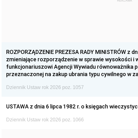
REKLAMA
ROZPORZĄDZENIE PREZESA RADY MINISTRÓW z dnia 3
zmieniające rozporządzenie w sprawie wysokości i
funkcjonariuszowi Agencji Wywiadu równoważnika p
przeznaczonej na zakup ubrania typu cywilnego w 
Dziennik Ustaw rok 2026 poz. 1057
USTAWA z dnia 6 lipca 1982 r. o księgach wieczystyc
Dziennik Ustaw rok 2026 poz. 1066