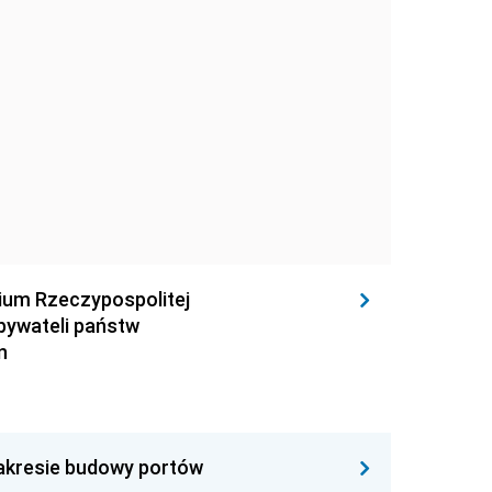
rium Rzeczypospolitej
obywateli państw
n
zakresie budowy portów