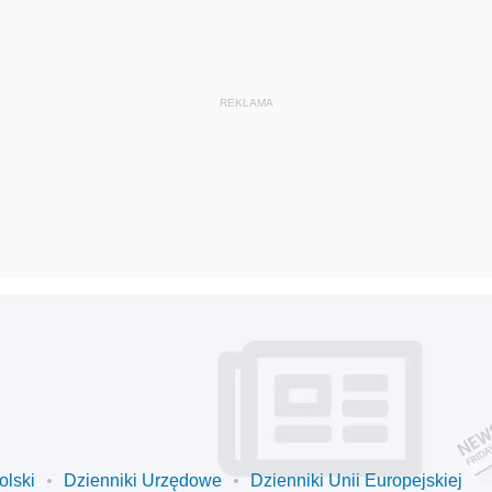
olski
Dzienniki Urzędowe
Dzienniki Unii Europejskiej