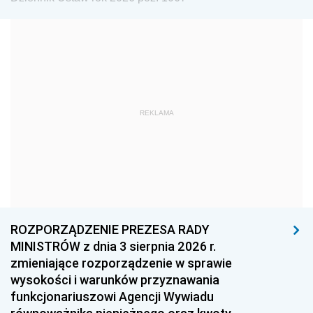
1984
1983
1982
1981
1980
1979
1978
1977
1976
1975
1974
1973
1972
1971
1970
REKLAMA
1969
1968
1967
1966
1965
1964
1963
1962
1961
1960
1959
1958
1957
1956
1955
ROZPORZĄDZENIE PREZESA RADY
MINISTRÓW z dnia 3 sierpnia 2026 r.
1954
1953
1952
zmieniające rozporządzenie w sprawie
1951
1950
1949
wysokości i warunków przyznawania
funkcjonariuszowi Agencji Wywiadu
1948
1947
1946