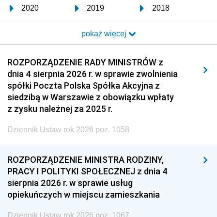
2020
2019
2018
2017
2016
2015
pokaż więcej
2014
2013
2012
2011
2010
2009
ROZPORZĄDZENIE RADY MINISTRÓW z
dnia 4 sierpnia 2026 r. w sprawie zwolnienia
2008
2007
2006
spółki Poczta Polska Spółka Akcyjna z
2005
2004
2003
siedzibą w Warszawie z obowiązku wpłaty
z zysku należnej za 2025 r.
2002
2001
2000
Dziennik Ustaw rok 2026 poz. 1058
1999
1998
1997
1996
1995
1994
ROZPORZĄDZENIE MINISTRA RODZINY,
1993
1992
1991
PRACY I POLITYKI SPOŁECZNEJ z dnia 4
sierpnia 2026 r. w sprawie usług
1990
1989
1988
opiekuńczych w miejscu zamieszkania
1987
1986
1985
Dziennik Ustaw rok 2026 poz. 1067