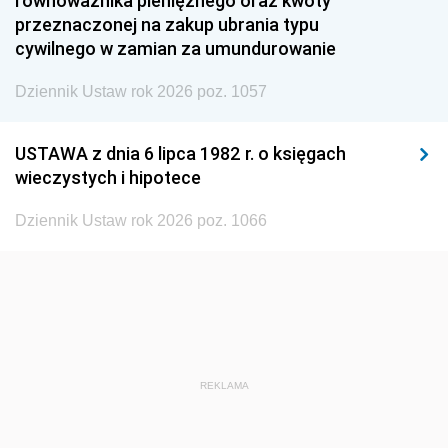
równoważnika pieniężnego oraz kwoty
1945
1944
1939
przeznaczonej na zakup ubrania typu
cywilnego w zamian za umundurowanie
1938
1937
1936
Dziennik Ustaw rok 2026 poz. 1057
1935
1934
1933
1932
1931
1930
USTAWA z dnia 6 lipca 1982 r. o księgach
1929
1928
1927
wieczystych i hipotece
1926
1925
1924
Dziennik Ustaw rok 2026 poz. 1066
1923
1922
1921
1920
1919
1918
REKLAMA