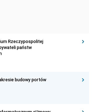
rium Rzeczypospolitej
obywateli państw
n
zakresie budowy portów
leinformatycznym eUmowy