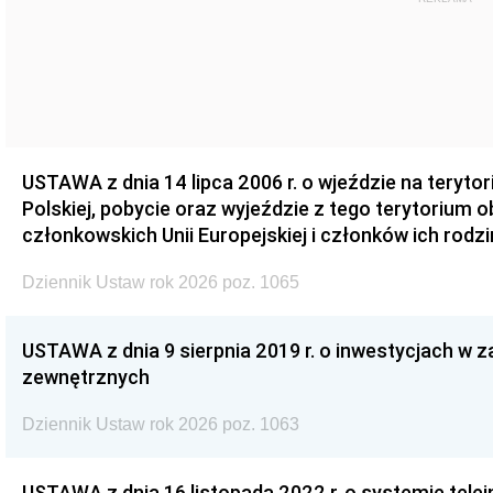
USTAWA z dnia 14 lipca 2006 r. o wjeździe na teryto
Polskiej, pobycie oraz wyjeździe z tego terytorium 
członkowskich Unii Europejskiej i członków ich rodzi
Dziennik Ustaw rok 2026 poz. 1065
USTAWA z dnia 9 sierpnia 2019 r. o inwestycjach w 
zewnętrznych
Dziennik Ustaw rok 2026 poz. 1063
USTAWA z dnia 16 listopada 2022 r. o systemie te