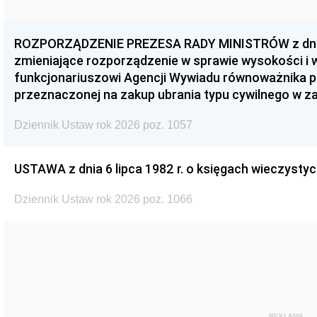
ROZPORZĄDZENIE PREZESA RADY MINISTRÓW z dnia 3
zmieniające rozporządzenie w sprawie wysokości i
funkcjonariuszowi Agencji Wywiadu równoważnika p
przeznaczonej na zakup ubrania typu cywilnego w 
Dziennik Ustaw rok 2026 poz. 1057
USTAWA z dnia 6 lipca 1982 r. o księgach wieczystyc
Dziennik Ustaw rok 2026 poz. 1066
REKLAMA