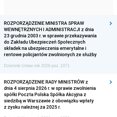
1963
1962
1961
1960
1959
1958
1957
1956
1955
ROZPORZĄDZENIE MINISTRA SPRAW
WEWNĘTRZNYCH I ADMINISTRACJI z dnia
1954
1953
1952
23 grudnia 2003 r. w sprawie przekazywania
1951
1950
1949
do Zakładu Ubezpieczeń Społecznych
składek na ubezpieczenia emerytalne i
1948
1947
1946
rentowe policjantów zwolnionych ze służby
1945
1944
1939
Dziennik Ustaw rok 2026 poz. 1071
1938
1937
1936
1935
1934
1933
ROZPORZĄDZENIE RADY MINISTRÓW z
dnia 4 sierpnia 2026 r. w sprawie zwolnienia
1932
1931
1930
spółki Poczta Polska Spółka Akcyjna z
1929
1928
1927
siedzibą w Warszawie z obowiązku wpłaty
z zysku należnej za 2025 r.
1926
1925
1924
1923
1922
1921