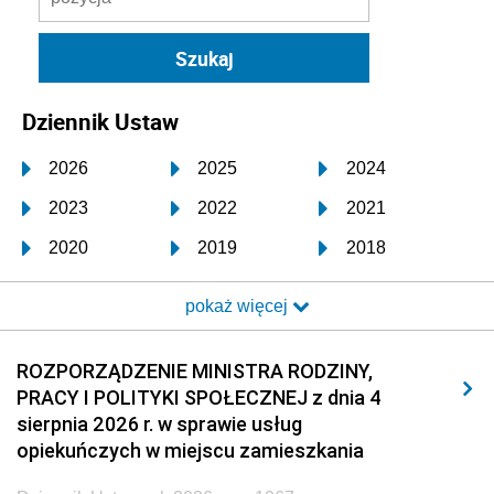
Dziennik Ustaw
2026
2025
2024
2023
2022
2021
2020
2019
2018
2017
2016
2015
pokaż więcej
2014
2013
2012
2011
2010
2009
ROZPORZĄDZENIE MINISTRA RODZINY,
PRACY I POLITYKI SPOŁECZNEJ z dnia 4
2008
2007
2006
sierpnia 2026 r. w sprawie usług
2005
2004
2003
opiekuńczych w miejscu zamieszkania
2002
2001
2000