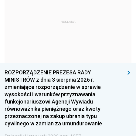
1975
1974
1973
1972
1971
1970
REKLAMA
1969
1968
1967
1966
1965
1964
1963
1962
1961
1960
1959
1958
1957
1956
1955
ROZPORZĄDZENIE PREZESA RADY
MINISTRÓW z dnia 3 sierpnia 2026 r.
1954
1953
1952
zmieniające rozporządzenie w sprawie
1951
1950
1949
wysokości i warunków przyznawania
funkcjonariuszowi Agencji Wywiadu
1948
1947
1946
równoważnika pieniężnego oraz kwoty
1945
1944
1939
przeznaczonej na zakup ubrania typu
cywilnego w zamian za umundurowanie
1938
1937
1936