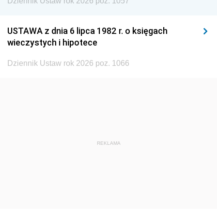
Dziennik Ustaw rok 2026 poz. 1057
1935
1934
1933
1932
1931
1930
USTAWA z dnia 6 lipca 1982 r. o księgach
1929
1928
1927
wieczystych i hipotece
1926
1925
1924
Dziennik Ustaw rok 2026 poz. 1066
1923
1922
1921
1920
1919
1918
REKLAMA