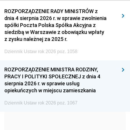
2011
2010
2009
ROZPORZĄDZENIE RADY MINISTRÓW z
dnia 4 sierpnia 2026 r. w sprawie zwolnienia
2008
2007
2006
spółki Poczta Polska Spółka Akcyjna z
2005
2004
2003
siedzibą w Warszawie z obowiązku wpłaty
z zysku należnej za 2025 r.
2002
2001
2000
Dziennik Ustaw rok 2026 poz. 1058
1999
1998
1997
1996
1995
1994
ROZPORZĄDZENIE MINISTRA RODZINY,
1993
1992
1991
PRACY I POLITYKI SPOŁECZNEJ z dnia 4
sierpnia 2026 r. w sprawie usług
1990
1989
1988
opiekuńczych w miejscu zamieszkania
1987
1986
1985
Dziennik Ustaw rok 2026 poz. 1067
1984
1983
1982
1981
1980
1979
1978
1977
1976