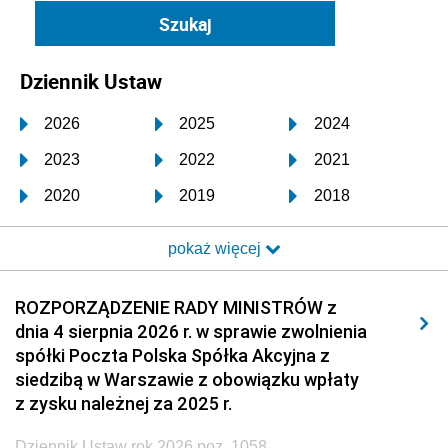
Dziennik Ustaw
2026
2025
2024
2023
2022
2021
2020
2019
2018
2017
2016
2015
pokaż więcej
2014
2013
2012
2011
2010
2009
ROZPORZĄDZENIE RADY MINISTRÓW z
dnia 4 sierpnia 2026 r. w sprawie zwolnienia
2008
2007
2006
spółki Poczta Polska Spółka Akcyjna z
2005
2004
2003
siedzibą w Warszawie z obowiązku wpłaty
z zysku należnej za 2025 r.
2002
2001
2000
Dziennik Ustaw rok 2026 poz. 1058
1999
1998
1997