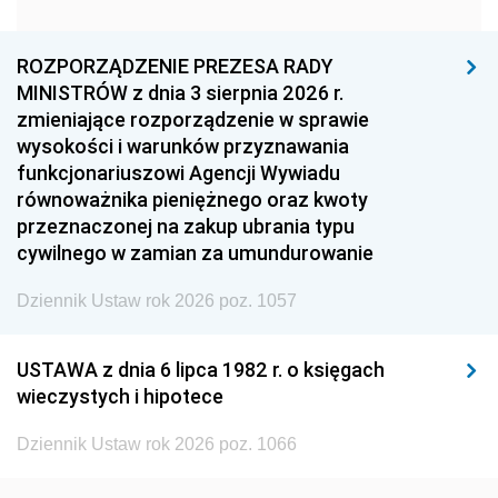
1960
1959
1958
1957
1956
1955
ROZPORZĄDZENIE PREZESA RADY
MINISTRÓW z dnia 3 sierpnia 2026 r.
1954
1953
1952
zmieniające rozporządzenie w sprawie
1951
1950
1949
wysokości i warunków przyznawania
funkcjonariuszowi Agencji Wywiadu
1948
1947
1946
równoważnika pieniężnego oraz kwoty
1945
1944
1939
przeznaczonej na zakup ubrania typu
cywilnego w zamian za umundurowanie
1938
1937
1936
Dziennik Ustaw rok 2026 poz. 1057
1935
1934
1933
1932
1931
1930
USTAWA z dnia 6 lipca 1982 r. o księgach
1929
1928
1927
wieczystych i hipotece
1926
1925
1924
Dziennik Ustaw rok 2026 poz. 1066
1923
1922
1921