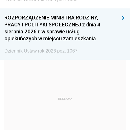
1996
1995
1994
ROZPORZĄDZENIE MINISTRA RODZINY,
1993
1992
1991
PRACY I POLITYKI SPOŁECZNEJ z dnia 4
sierpnia 2026 r. w sprawie usług
1990
1989
1988
opiekuńczych w miejscu zamieszkania
1987
1986
1985
Dziennik Ustaw rok 2026 poz. 1067
1984
1983
1982
1981
1980
1979
1978
1977
1976
1975
1974
1973
1972
1971
1970
REKLAMA
1969
1968
1967
1966
1965
1964
1963
1962
1961