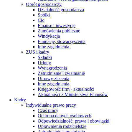
Obrót gospodarczy
Działalność gospodarcza
Spółki
Cło
Finanse i inwestycje
Zamówienia publiczne
Windykacja
Fundacje, stowarzyszenia
Inne zagadnienia
ZUS i kadry
Składki
Urlopy
Wynagrodzenia
Zatrudnianie i zwalnianie
Umowy zlecenia
Inne zagadnienia
Księgowość firm - aktualności
Aktualności z Ministerstwa Finansów
Kadry
Indywidualne prawo pracy
Czas pracy
Ochrona danych osobowych
Odpowiedzialność, prawa i obowiązki
Uprawnienia rodzicielskie
Zatrudnianie i zwalnianie