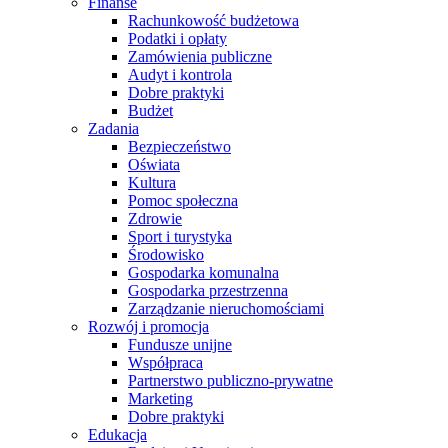
Finanse
Rachunkowość budżetowa
Podatki i opłaty
Zamówienia publiczne
Audyt i kontrola
Dobre praktyki
Budżet
Zadania
Bezpieczeństwo
Oświata
Kultura
Pomoc społeczna
Zdrowie
Sport i turystyka
Środowisko
Gospodarka komunalna
Gospodarka przestrzenna
Zarządzanie nieruchomościami
Rozwój i promocja
Fundusze unijne
Współpraca
Partnerstwo publiczno-prywatne
Marketing
Dobre praktyki
Edukacja