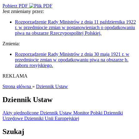
Pobierz PDF
Jest zmieniany przez:
Rozporządzenie Rady Ministrów z dnia 11 października 1922
r. w przedmiocie zmian w postanowieniach o opodatkowaniu
piwa na obszarze Rzeczypospolitej Polskiej.
Zmienia:
Rozporządzenie Rady Ministrów z dnia 30 maja 1921 r. w
przedmiocie zmian w opodatkowaniu piwa na obszarze b.
zaboru rosyjskiego.
REKLAMA
Strona główna
»
Dziennik Ustaw
Dziennik Ustaw
Akty ujednolicone
Dziennik Ustaw
Monitor Polski
Dzienniki
Urzędowe
Dzienniki Unii Europejskiej
Szukaj