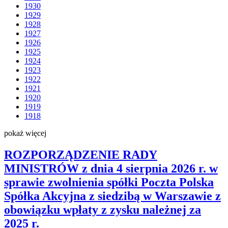
1930
1929
1928
1927
1926
1925
1924
1923
1922
1921
1920
1919
1918
pokaż więcej
ROZPORZĄDZENIE RADY
MINISTRÓW z dnia 4 sierpnia 2026 r. w
sprawie zwolnienia spółki Poczta Polska
Spółka Akcyjna z siedzibą w Warszawie z
obowiązku wpłaty z zysku należnej za
2025 r.