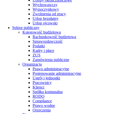
Urlopy okolicznościowe
Wychowawczy
Wypoczynkowy
Zwolnienia od pracy
Urlop bezpłatny
Urlop ojcowski
Sektor publiczny
Księgowość budżetowa
Rachunkowość budżetowa
Sprawozdawczość
Podatki
Kadry i płace
ZUS
Zamówienia publiczne
Organizacja
Prawo administracyjne
Postępowanie administracyjne
Ustrój i jednostki
Pracownicy
Klienci
Spółka komunalna
RODO
Compliance
Prawo wodne
Orzeczenia