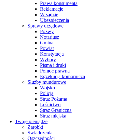
Prawa konsumenta
Reklamacje
W sądzie
Ubezpieczenia
Sprawy urzędowe
Pozwy
Notariusz
Gmina
Powiat
Konstytucja
Wybory
Pisma i druki
Pomoc prawna
Egzekucja komornicza
Służby mundurowe
Wojsko
Policja
Straż Pożarna
Leśnictwo
Straż Graniczna
Straż miejska
Twoje pieniądze
Zarobki
Świadczenia
Oszczędności