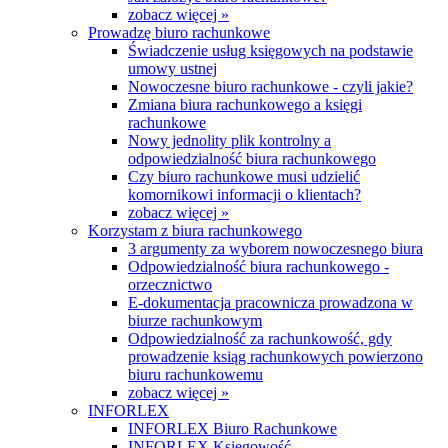
zobacz więcej »
Prowadzę biuro rachunkowe
Świadczenie usług księgowych na podstawie
umowy ustnej
Nowoczesne biuro rachunkowe - czyli jakie?
Zmiana biura rachunkowego a księgi
rachunkowe
Nowy jednolity plik kontrolny a
odpowiedzialność biura rachunkowego
Czy biuro rachunkowe musi udzielić
komornikowi informacji o klientach?
zobacz więcej »
Korzystam z biura rachunkowego
3 argumenty za wyborem nowoczesnego biura
Odpowiedzialność biura rachunkowego -
orzecznictwo
E-dokumentacja pracownicza prowadzona w
biurze rachunkowym
Odpowiedzialność za rachunkowość, gdy
prowadzenie ksiąg rachunkowych powierzono
biuru rachunkowemu
zobacz więcej »
INFORLEX
INFORLEX Biuro Rachunkowe
INFORLEX Księgowość