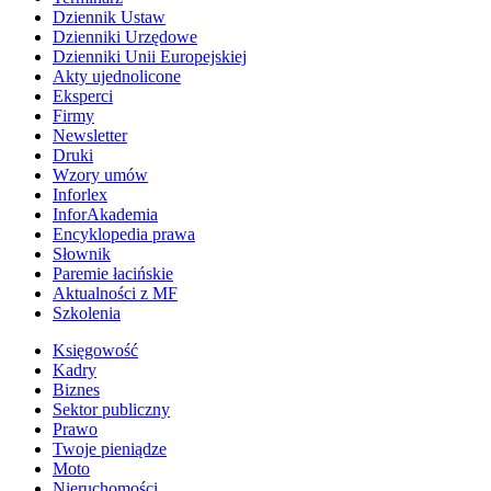
Dziennik Ustaw
Dzienniki Urzędowe
Dzienniki Unii Europejskiej
Akty ujednolicone
Eksperci
Firmy
Newsletter
Druki
Wzory umów
Inforlex
InforAkademia
Encyklopedia prawa
Słownik
Paremie łacińskie
Aktualności z MF
Szkolenia
Księgowość
Kadry
Biznes
Sektor publiczny
Prawo
Twoje pieniądze
Moto
Nieruchomości