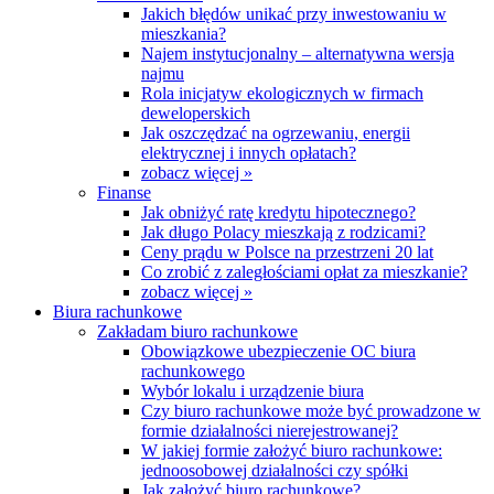
Jakich błędów unikać przy inwestowaniu w
mieszkania?
Najem instytucjonalny – alternatywna wersja
najmu
Rola inicjatyw ekologicznych w firmach
deweloperskich
Jak oszczędzać na ogrzewaniu, energii
elektrycznej i innych opłatach?
zobacz więcej »
Finanse
Jak obniżyć ratę kredytu hipotecznego?
Jak długo Polacy mieszkają z rodzicami?
Ceny prądu w Polsce na przestrzeni 20 lat
Co zrobić z zaległościami opłat za mieszkanie?
zobacz więcej »
Biura rachunkowe
Zakładam biuro rachunkowe
Obowiązkowe ubezpieczenie OC biura
rachunkowego
Wybór lokalu i urządzenie biura
Czy biuro rachunkowe może być prowadzone w
formie działalności nierejestrowanej?
W jakiej formie założyć biuro rachunkowe:
jednoosobowej działalności czy spółki
Jak założyć biuro rachunkowe?