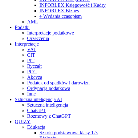
INFORLEX Księgowość i Kadry
INFORLEX Biznes
e-Wydania czasopism
AML
Podatki
Interpretacje podatkowe
Orzeczenia
Interpretacje
VAT
CIT
PIT
Ryczałt
PCC
Akcyza
Podatek od spadków i darowizn
Ordynacja podatkowa
Inne
Sztuczna inteligencja AI
Sztuczna inteligencja
ChatGPT
Rozmowy z ChatGPT
QUIZY
Edukacja
Szkoła podstawowa klasy 1-3