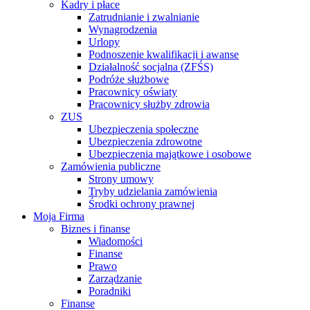
Kadry i płace
Zatrudnianie i zwalnianie
Wynagrodzenia
Urlopy
Podnoszenie kwalifikacji i awanse
Działalność socjalna (ZFŚS)
Podróże służbowe
Pracownicy oświaty
Pracownicy służby zdrowia
ZUS
Ubezpieczenia społeczne
Ubezpieczenia zdrowotne
Ubezpieczenia majątkowe i osobowe
Zamówienia publiczne
Strony umowy
Tryby udzielania zamówienia
Środki ochrony prawnej
Moja Firma
Biznes i finanse
Wiadomości
Finanse
Prawo
Zarządzanie
Poradniki
Finanse