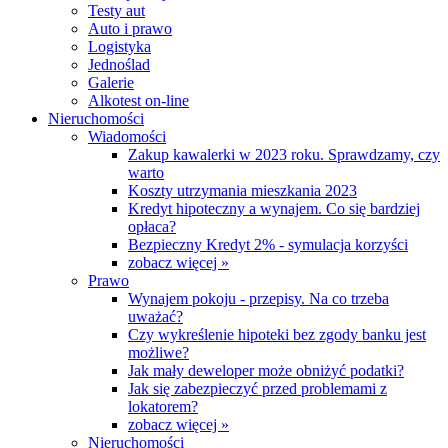
Testy aut
Auto i prawo
Logistyka
Jednoślad
Galerie
Alkotest on-line
Nieruchomości
Wiadomości
Zakup kawalerki w 2023 roku. Sprawdzamy, czy
warto
Koszty utrzymania mieszkania 2023
Kredyt hipoteczny a wynajem. Co się bardziej
opłaca?
Bezpieczny Kredyt 2% - symulacja korzyści
zobacz więcej »
Prawo
Wynajem pokoju - przepisy. Na co trzeba
uważać?
Czy wykreślenie hipoteki bez zgody banku jest
możliwe?
Jak mały deweloper może obniżyć podatki?
Jak się zabezpieczyć przed problemami z
lokatorem?
zobacz więcej »
Nieruchomości