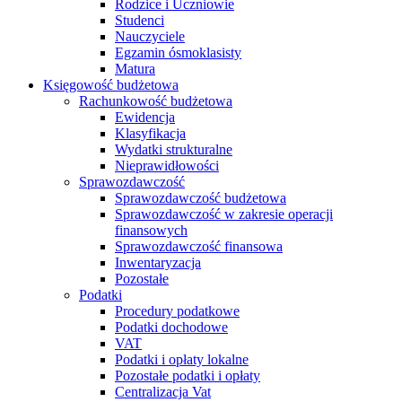
Rodzice i Uczniowie
Studenci
Nauczyciele
Egzamin ósmoklasisty
Matura
Księgowość budżetowa
Rachunkowość budżetowa
Ewidencja
Klasyfikacja
Wydatki strukturalne
Nieprawidłowości
Sprawozdawczość
Sprawozdawczość budżetowa
Sprawozdawczość w zakresie operacji
finansowych
Sprawozdawczość finansowa
Inwentaryzacja
Pozostałe
Podatki
Procedury podatkowe
Podatki dochodowe
VAT
Podatki i opłaty lokalne
Pozostałe podatki i opłaty
Centralizacja Vat