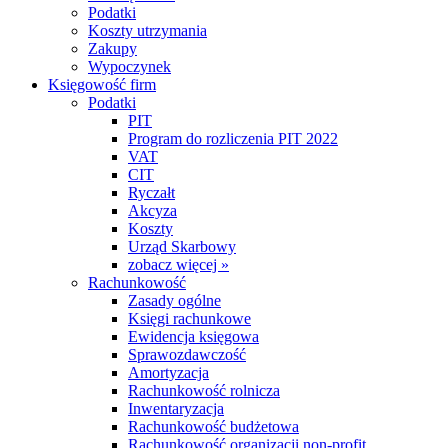
Podatki
Koszty utrzymania
Zakupy
Wypoczynek
Księgowość firm
Podatki
PIT
Program do rozliczenia PIT 2022
VAT
CIT
Ryczałt
Akcyza
Koszty
Urząd Skarbowy
zobacz więcej »
Rachunkowość
Zasady ogólne
Księgi rachunkowe
Ewidencja księgowa
Sprawozdawczość
Amortyzacja
Rachunkowość rolnicza
Inwentaryzacja
Rachunkowość budżetowa
Rachunkowość organizacji non-profit