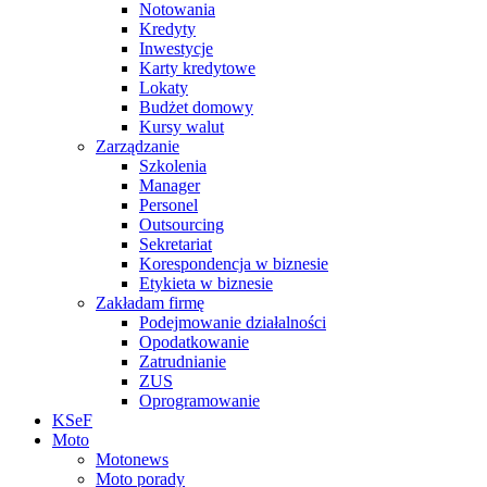
Notowania
Kredyty
Inwestycje
Karty kredytowe
Lokaty
Budżet domowy
Kursy walut
Zarządzanie
Szkolenia
Manager
Personel
Outsourcing
Sekretariat
Korespondencja w biznesie
Etykieta w biznesie
Zakładam firmę
Podejmowanie działalności
Opodatkowanie
Zatrudnianie
ZUS
Oprogramowanie
KSeF
Moto
Motonews
Moto porady