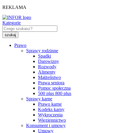
REKLAMA
Kategorie
Prawo
Sprawy rodzinne
Spadki
Darowizny
Rozwody
Alimenty
Małżeństwo
Prawa seniora
Pomoc społeczna
500 plus 800 plus
Sprawy karne
Prawo karne
Kodeks karny
Wykroczenia
Więziennictwo
Konsument i umowy
Umowy