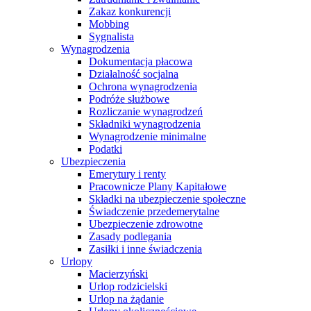
Zakaz konkurencji
Mobbing
Sygnalista
Wynagrodzenia
Dokumentacja płacowa
Działalność socjalna
Ochrona wynagrodzenia
Podróże służbowe
Rozliczanie wynagrodzeń
Składniki wynagrodzenia
Wynagrodzenie minimalne
Podatki
Ubezpieczenia
Emerytury i renty
Pracownicze Plany Kapitałowe
Składki na ubezpieczenie społeczne
Świadczenie przedemerytalne
Ubezpieczenie zdrowotne
Zasady podlegania
Zasiłki i inne świadczenia
Urlopy
Macierzyński
Urlop rodzicielski
Urlop na żądanie