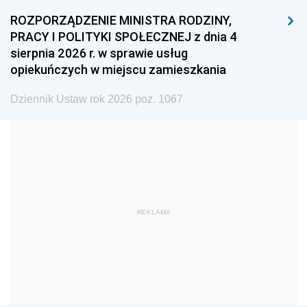
1996
1995
1994
ROZPORZĄDZENIE MINISTRA RODZINY,
1993
1992
1991
PRACY I POLITYKI SPOŁECZNEJ z dnia 4
sierpnia 2026 r. w sprawie usług
1990
1989
1988
opiekuńczych w miejscu zamieszkania
1987
1986
1985
Dziennik Ustaw rok 2026 poz. 1067
1984
1983
1982
1981
1980
1979
1978
1977
1976
1975
1974
1973
1972
1971
1970
REKLAMA
1969
1968
1967
1966
1965
1964
1963
1962
1961
1960
1959
1958