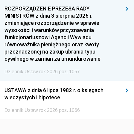
1957
1956
1955
ROZPORZĄDZENIE PREZESA RADY
MINISTRÓW z dnia 3 sierpnia 2026 r.
1954
1953
1952
zmieniające rozporządzenie w sprawie
1951
1950
1949
wysokości i warunków przyznawania
funkcjonariuszowi Agencji Wywiadu
1948
1947
1946
równoważnika pieniężnego oraz kwoty
1945
1944
1939
przeznaczonej na zakup ubrania typu
cywilnego w zamian za umundurowanie
1938
1937
1936
Dziennik Ustaw rok 2026 poz. 1057
1935
1934
1933
1932
1931
1930
USTAWA z dnia 6 lipca 1982 r. o księgach
1929
1928
1927
wieczystych i hipotece
1926
1925
1924
Dziennik Ustaw rok 2026 poz. 1066
1923
1922
1921
1920
1919
1918