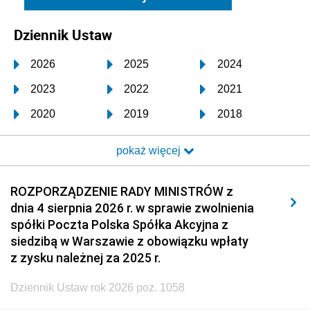
Dziennik Ustaw
2026
2025
2024
2023
2022
2021
2020
2019
2018
2017
2016
2015
pokaż więcej
2014
2013
2012
2011
2010
2009
ROZPORZĄDZENIE RADY MINISTRÓW z
dnia 4 sierpnia 2026 r. w sprawie zwolnienia
2008
2007
2006
spółki Poczta Polska Spółka Akcyjna z
2005
2004
2003
siedzibą w Warszawie z obowiązku wpłaty
z zysku należnej za 2025 r.
2002
2001
2000
Dziennik Ustaw rok 2026 poz. 1058
1999
1998
1997