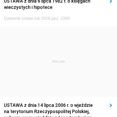
USTAWA z dnia 6 lipca 1982 r. o księgach
1929
1928
1927
wieczystych i hipotece
1926
1925
1924
Dziennik Ustaw rok 2026 poz. 1066
1923
1922
1921
1920
1919
1918
REKLAMA
USTAWA z dnia 14 lipca 2006 r. o wjeździe
na terytorium Rzeczypospolitej Polskiej,