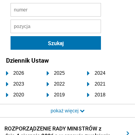
Dziennik Ustaw
2026
2025
2024
2023
2022
2021
2020
2019
2018
2017
2016
2015
pokaż więcej
2014
2013
2012
2011
2010
2009
ROZPORZĄDZENIE RADY MINISTRÓW z