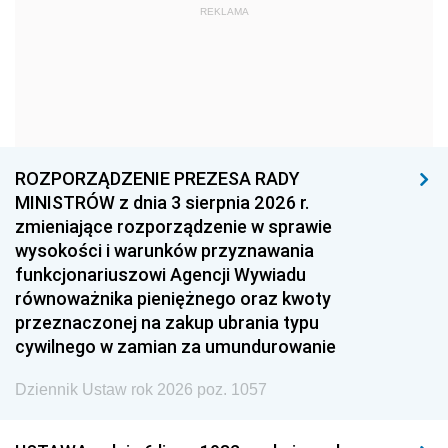
REKLAMA
1969
1968
1967
1966
1965
1964
1963
1962
1961
1960
1959
1958
1957
1956
1955
ROZPORZĄDZENIE PREZESA RADY
MINISTRÓW z dnia 3 sierpnia 2026 r.
1954
1953
1952
zmieniające rozporządzenie w sprawie
1951
1950
1949
wysokości i warunków przyznawania
funkcjonariuszowi Agencji Wywiadu
1948
1947
1946
równoważnika pieniężnego oraz kwoty
1945
1944
1939
przeznaczonej na zakup ubrania typu
cywilnego w zamian za umundurowanie
1938
1937
1936
Dziennik Ustaw rok 2026 poz. 1057
1935
1934
1933
1932
1931
1930