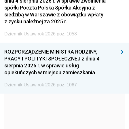
dnia 4 sierpnia 2026 r. w sprawie zwolnienia
2008
2007
2006
spółki Poczta Polska Spółka Akcyjna z
2005
2004
2003
siedzibą w Warszawie z obowiązku wpłaty
z zysku należnej za 2025 r.
2002
2001
2000
Dziennik Ustaw rok 2026 poz. 1058
1999
1998
1997
1996
1995
1994
ROZPORZĄDZENIE MINISTRA RODZINY,
1993
1992
1991
PRACY I POLITYKI SPOŁECZNEJ z dnia 4
sierpnia 2026 r. w sprawie usług
1990
1989
1988
opiekuńczych w miejscu zamieszkania
1987
1986
1985
Dziennik Ustaw rok 2026 poz. 1067
1984
1983
1982
1981
1980
1979
1978
1977
1976
1975
1974
1973
1972
1971
1970