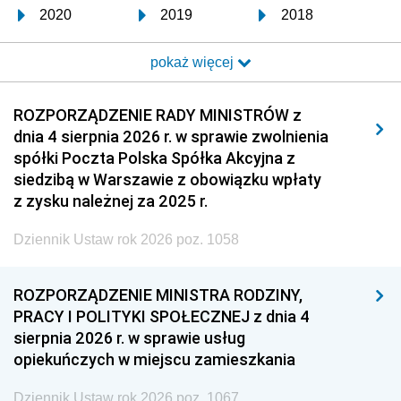
2020
2019
2018
2017
2016
2015
pokaż więcej
2014
2013
2012
2011
2010
2009
ROZPORZĄDZENIE RADY MINISTRÓW z
dnia 4 sierpnia 2026 r. w sprawie zwolnienia
2008
2007
2006
spółki Poczta Polska Spółka Akcyjna z
2005
2004
2003
siedzibą w Warszawie z obowiązku wpłaty
z zysku należnej za 2025 r.
2002
2001
2000
Dziennik Ustaw rok 2026 poz. 1058
1999
1998
1997
1996
1995
1994
ROZPORZĄDZENIE MINISTRA RODZINY,
1993
1992
1991
PRACY I POLITYKI SPOŁECZNEJ z dnia 4
sierpnia 2026 r. w sprawie usług
1990
1989
1988
opiekuńczych w miejscu zamieszkania
1987
1986
1985
Dziennik Ustaw rok 2026 poz. 1067