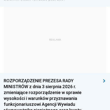
1984
1983
1982
1981
1980
1979
1978
1977
1976
1975
1974
1973
1972
1971
1970
REKLAMA
1969
1968
1967
1966
1965
1964
1963
1962
1961
1960
1959
1958
1957
1956
1955
ROZPORZĄDZENIE PREZESA RADY
MINISTRÓW z dnia 3 sierpnia 2026 r.
1954
1953
1952
zmieniające rozporządzenie w sprawie
1951
1950
1949
wysokości i warunków przyznawania
funkcjonariuszowi Agencji Wywiadu
1948
1947
1946