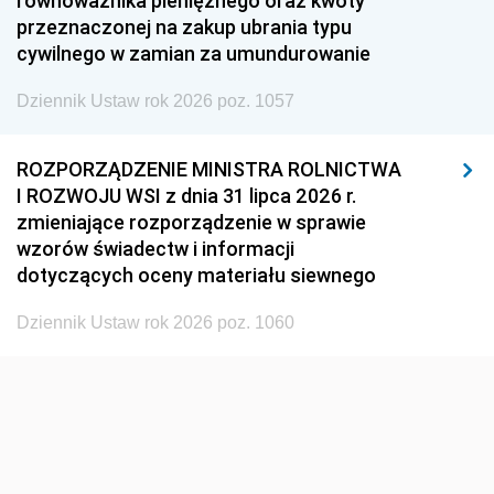
równoważnika pieniężnego oraz kwoty
1945
1944
1939
przeznaczonej na zakup ubrania typu
cywilnego w zamian za umundurowanie
1938
1937
1936
Dziennik Ustaw rok 2026 poz. 1057
1935
1934
1933
1932
1931
1930
ROZPORZĄDZENIE MINISTRA ROLNICTWA
1929
1928
1927
I ROZWOJU WSI z dnia 31 lipca 2026 r.
zmieniające rozporządzenie w sprawie
1926
1925
1924
wzorów świadectw i informacji
1923
1922
1921
dotyczących oceny materiału siewnego
1920
1919
1918
Dziennik Ustaw rok 2026 poz. 1060