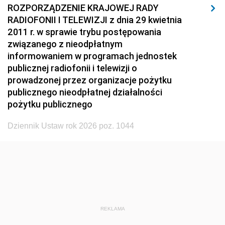
ROZPORZĄDZENIE KRAJOWEJ RADY
1923
1922
1921
RADIOFONII I TELEWIZJI z dnia 29 kwietnia
2011 r. w sprawie trybu postępowania
1920
1919
1918
związanego z nieodpłatnym
informowaniem w programach jednostek
publicznej radiofonii i telewizji o
prowadzonej przez organizacje pożytku
publicznego nieodpłatnej działalności
pożytku publicznego
Dziennik Ustaw rok 2026 poz. 1044
REKLAMA