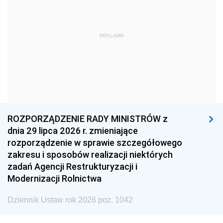
1966
1965
1964
1963
1962
1961
REKLAMA
1960
1959
1958
1957
1956
1955
1954
1953
1952
1951
1950
1949
1948
1947
1946
ROZPORZĄDZENIE RADY MINISTRÓW z
1945
1944
1939
dnia 29 lipca 2026 r. zmieniające
rozporządzenie w sprawie szczegółowego
1938
1937
1936
zakresu i sposobów realizacji niektórych
1935
1934
1933
zadań Agencji Restrukturyzacji i
Modernizacji Rolnictwa
1932
1931
1930
Dziennik Ustaw rok 2026 poz. 1042
1929
1928
1927
1926
1925
1924