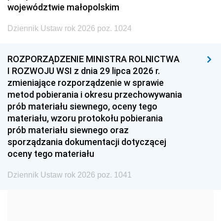
województwie małopolskim
2002
2001
2000
Dziennik Ustaw rok 2026 poz. 1024
1999
1998
1997
1996
1995
1994
ROZPORZĄDZENIE MINISTRA ROLNICTWA
1993
1992
1991
I ROZWOJU WSI z dnia 29 lipca 2026 r.
zmieniające rozporządzenie w sprawie
1990
1989
1988
metod pobierania i okresu przechowywania
1987
1986
1985
prób materiału siewnego, oceny tego
materiału, wzoru protokołu pobierania
1984
1983
1982
prób materiału siewnego oraz
1981
1980
1979
sporządzania dokumentacji dotyczącej
oceny tego materiału
1978
1977
1976
1975
1974
1973
Dziennik Ustaw rok 2026 poz. 1041
1972
1971
1970
1969
1968
1967