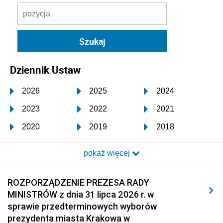
Dziennik Ustaw
2026
2025
2024
2023
2022
2021
2020
2019
2018
2017
2016
2015
pokaż więcej
2014
2013
2012
2011
2010
2009
ROZPORZĄDZENIE PREZESA RADY
MINISTRÓW z dnia 31 lipca 2026 r. w
2008
2007
2006
sprawie przedterminowych wyborów
2005
2004
2003
prezydenta miasta Krakowa w